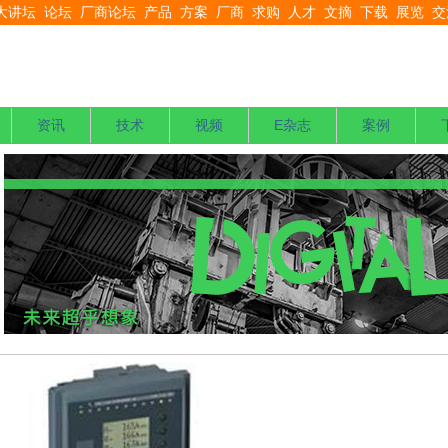
大讲坛
论坛
厂商论坛
产品
方案
厂商
求购
人才
文摘
下载
展览
交
资讯
技术
视频
E杂志
案例