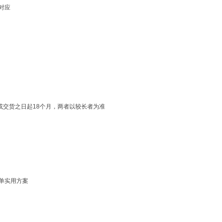
一对应
或交货之日起18个月，两者以较长者为准
简单实用方案