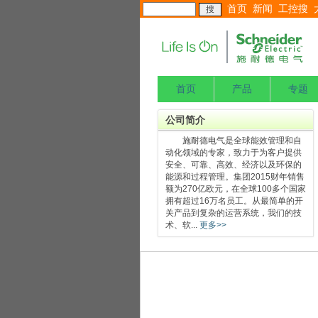
首页
新闻
工控搜
首页
产品
专题
公司简介
施耐德电气是全球能效管理和自
动化领域的专家，致力于为客户提供
安全、可靠、高效、经济以及环保的
能源和过程管理。集团2015财年销售
额为270亿欧元，在全球100多个国家
拥有超过16万名员工。从最简单的开
关产品到复杂的运营系统，我们的技
术、软...
更多>>