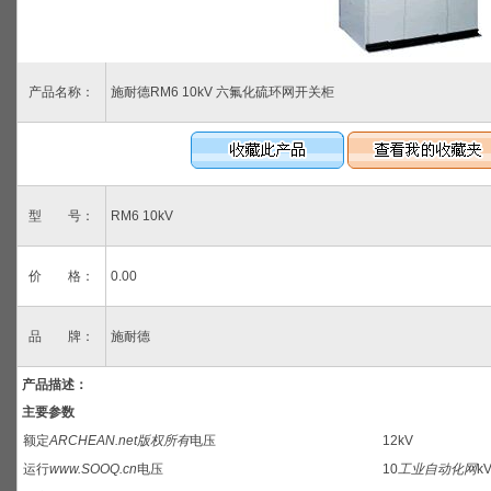
产品名称：
施耐德RM6 10kV 六氟化硫环网开关柜
型 号：
RM6 10kV
价 格：
0.00
品 牌：
施耐德
产品描述：
主要参数
额定
ARCHEAN.net版权所有
电压
12kV
运行
www.SOOQ.cn
电压
10
工业自动化网
k