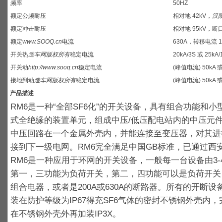
频率
50HZ
额定公频耐压
相对地 42kV，
汉
额定冲击耐压
相对地 95kV，断口
额定
www.SOOQ.cn
电流
630A，转移电流 1
开关热
造车网版权所有
稳定电流
20kA/3S 或 25kA/
开关动
http://www.sooq.cn
稳定电流
(峰值电流) 50kA 或
接地到动
造车网版权所有
稳定电流
(峰值电流) 50kA 或
产品描述
RM6是一种“全部SF6化”的开关设备，具有组合功能和
式全绝缘的装置单元，组成中压/低压配电站内的中压元件
中压回路在一个金属外壳内，并能连接至变压器，对其进
接到下一级电网。RM6完全满足中国GB标准，已通过西
RM6是一种应用于环网的开关设备，一般每一台设备由3-
第一，三功能为负荷开关，第二，四功能可以是负荷开关
组合电器，或者是200A或630A的断路器。所有的开断
装在防护等级为IP67得充SF6气体的密封不锈钢外壳内
在不锈钢外壳外再加装IP3X。