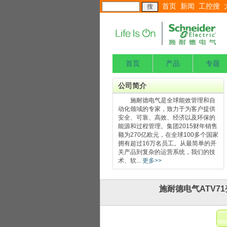
首页
新闻
工控搜
首页
产品
专题
公司简介
施耐德电气是全球能效管理和自
动化领域的专家，致力于为客户提供
安全、可靠、高效、经济以及环保的
能源和过程管理。集团2015财年销售
额为270亿欧元，在全球100多个国家
拥有超过16万名员工。从最简单的开
关产品到复杂的运营系统，我们的技
术、软...
更多>>
施耐德电气ATV7