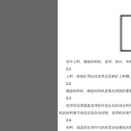
其中上料、螺旋给料机、造球、筛分、布料
2.1
上料：铁精矿用拉丝皮带运至精矿上料槽。
2.2
螺旋给料机：螺旋给料机是氧化球团的重要
2.3
造球室设置圆盘造球机经混合后的混合料用
机的给料量可按设定值自动控制。造球机转速
2.4
布料：就是把生球均匀的布置在链篦机的篦