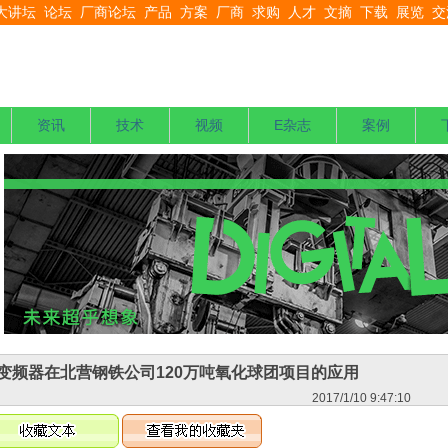
大讲坛
论坛
厂商论坛
产品
方案
厂商
求购
人才
文摘
下载
展览
交
资讯
技术
视频
E杂志
案例
1变频器在北营钢铁公司120万吨氧化球团项目的应用
2017/1/10 9:47:10