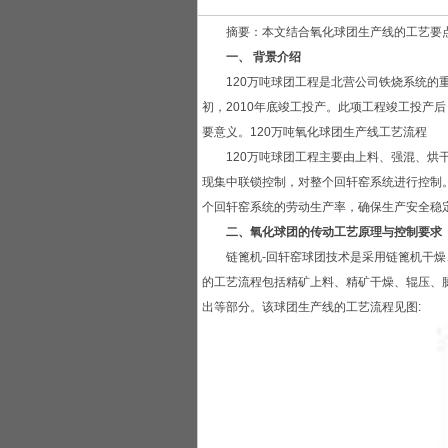
摘要：本文结合氧化球团生产线的工艺要点，
一、 背景介绍
120万吨球团工程是北营公司铁烧系统的重点工
初，2010年底竣工投产。此项工程竣工投产
要意义。120万吨氧化球团生产线工艺流程
120万吨球团工程主要由上料、强混、烘干、
现集中联锁控制，对整个回轩窑系统进行控制
个回轩窑系统的劳动生产率，确保生产安全稳
二、氧化球团的传动工艺原理与控制要求
链篦机-回轩窑球团技术是采用链篦机干燥、
的工艺流程包括精矿上料、精矿干燥、辊压、
出等部分。该球团生产线的工艺流程见图: