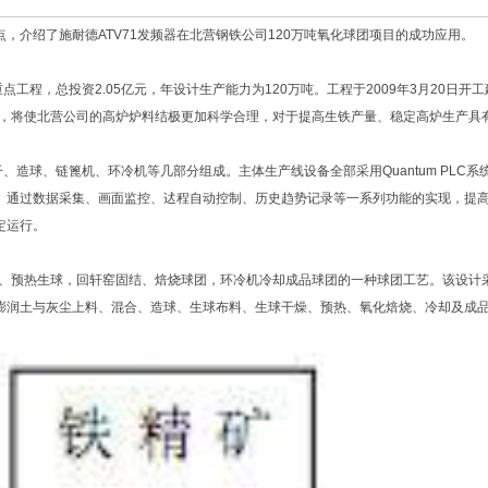
介绍了施耐德ATV71发频器在北营钢铁公司120万吨氧化球团项目的成功应用。
程，总投资2.05亿元，年设计生产能力为120万吨。工程于2009年3月20日开工
后，将使北营公司的高炉炉料结极更加科学合理，对于提高生铁产量、稳定高炉生产具
造球、链篦机、环冷机等几部分组成。主体生产线设备全部采用Quantum PLC系
。通过数据采集、画面监控、迖程自动控制、历史趋势记录等一系列功能的实现，提
定运行。
预热生球，回轩窑固结、焙烧球团，环冷机冷却成品球团的一种球团工艺。该设计
膨润土与灰尘上料、混合、造球、生球布料、生球干燥、预热、氧化焙烧、冷却及成