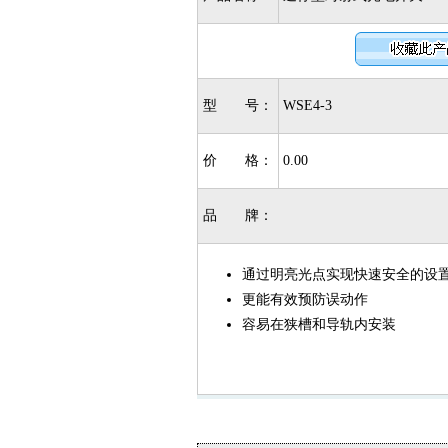
型 号：
WSE4-3
价 格：
0.00
品 牌：
通过明亮光点实现快速安全的设
更能有效预防误动作
容易在狭槽和导轨内安装