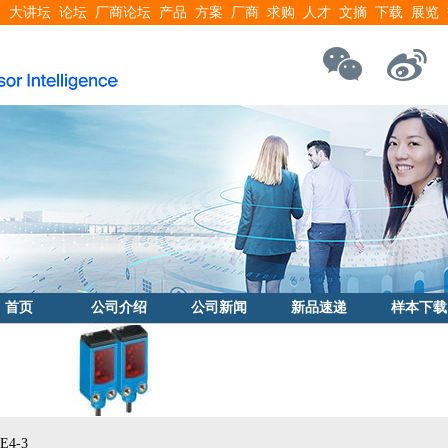
搜
大讲坛
论坛
厂商论坛
产品
方案
厂商
求购
人才
文摘
下载
展览
首页
公司介绍
公司新闻
新品速递
样本下载
4-3