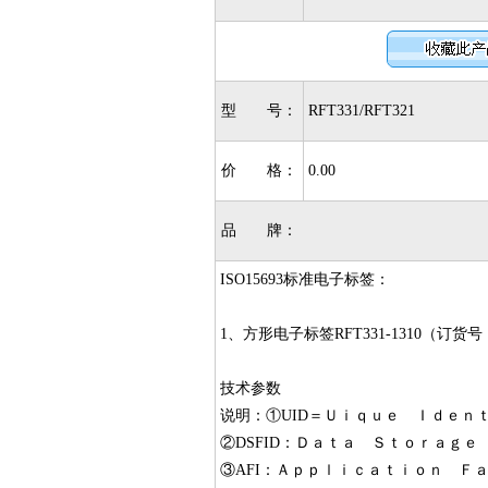
型 号：
RFT331/RFT321
价 格：
0.00
品 牌：
ISO15693标准电子标签：
1、方形电子标签RFT331-1310（订货号：
技术参数
说明：①UID＝Ｕｉｑｕｅ Ｉｄｅｎ
②DSFID：Ｄａｔａ Ｓｔｏｒａｇ
③AFI：Ａｐｐｌｉｃａｔｉｏｎ Ｆ