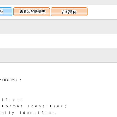
6031039）：
ｔｉｆｉｅｒ；
ｅ Ｆｏｒｍａｔ Ｉｄｅｎｔｉｆｉｅｒ；
ａｍｉｌｙ Ｉｄｅｎｔｉｆｉｅｒ。