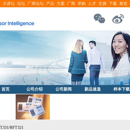
搜
大讲坛
论坛
厂商论坛
产品
方案
厂商
求购
人才
文摘
下载
展览
首页
公司介绍
公司新闻
新品速递
样本下载
31/RFT321