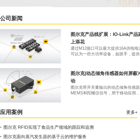
公司新闻
图尔克产品线扩展：IO-Link产
上添花
通过M12接口可以最大提供16A供电
可以为一些大功率设备，如抓手，提供
大4A的供电电流。凭借IP69K防护等级和
70°C工作温度，该类产品可以直接安
本体上。
图尔克|动态倾角传感器如何屏蔽
动
图尔克带开关量输出的动态倾角传感器
MEMS和陀螺仪信号，用于移动应用
开关量输出。
应用案例
更多+
•
图尔克 RFID实现了食品生产领域的跟踪和追溯
•
图尔克面向蒸汽发生器的基于云的维护服务