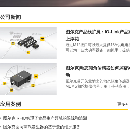
公司新闻
图尔克产品线扩展：IO-Link产
上添花
通过M12接口可以最大提供16A供电
可以为一些大功率设备，如抓手，提供
大4A的供电电流。凭借IP69K防护等级和
70°C工作温度，该类产品可以直接安
本体上。
图尔克|动态倾角传感器如何屏蔽
动
图尔克带开关量输出的动态倾角传感器
MEMS和陀螺仪信号，用于移动应用
开关量输出。
应用案例
更多+
•
图尔克 RFID实现了食品生产领域的跟踪和追溯
•
图尔克面向蒸汽发生器的基于云的维护服务