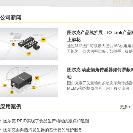
公司新闻
图尔克产品线扩展：IO-Link产
上添花
通过M12接口可以最大提供16A供电
可以为一些大功率设备，如抓手，提供
大4A的供电电流。凭借IP69K防护等级和
70°C工作温度，该类产品可以直接安
本体上。
图尔克|动态倾角传感器如何屏蔽
动
图尔克带开关量输出的动态倾角传感器
MEMS和陀螺仪信号，用于移动应用
开关量输出。
应用案例
更多+
•
图尔克 RFID实现了食品生产领域的跟踪和追溯
•
图尔克面向蒸汽发生器的基于云的维护服务