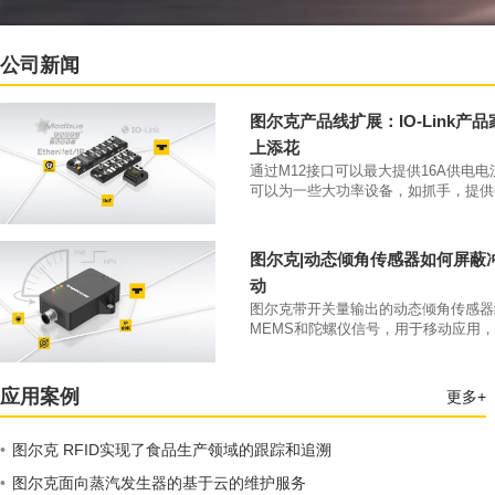
公司新闻
图尔克产品线扩展：IO-Link产
上添花
通过M12接口可以最大提供16A供电
可以为一些大功率设备，如抓手，提供
大4A的供电电流。凭借IP69K防护等级和
70°C工作温度，该类产品可以直接安
本体上。
图尔克|动态倾角传感器如何屏蔽
动
图尔克带开关量输出的动态倾角传感器
MEMS和陀螺仪信号，用于移动应用
开关量输出。
应用案例
更多+
•
图尔克 RFID实现了食品生产领域的跟踪和追溯
•
图尔克面向蒸汽发生器的基于云的维护服务