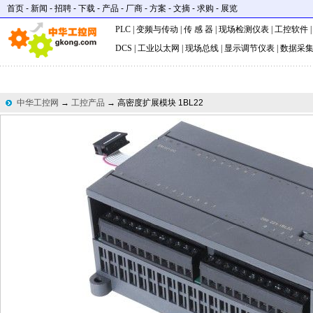
首页
-
新闻
-
招聘
-
下载
-
产品
-
厂商
-
方案
-
文摘
-
求购
-
展览
PLC
|
变频与传动
|
传 感 器
|
现场检测仪表
|
工控软件
DCS
|
工业以太网
|
现场总线
|
显示调节仪表
|
数据采
中华工控网
→
工控产品
→ 高密度扩展模块 1BL22