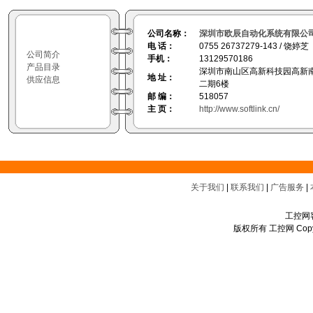
公司名称：
深圳市欧辰自动化系统有限公
电 话：
0755 26737279-143 / 饶婷芝
公司简介
手机：
13129570186
产品目录
深圳市南山区高新科技园高新南
地 址：
供应信息
二期6楼
邮 编：
518057
主 页：
http://www.softlink.cn/
关于我们
|
联系我们
|
广告服务
|
工控网客
版权所有 工控网 Copyrigh