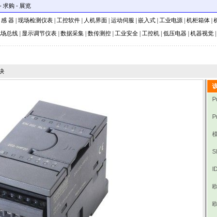
-
求购
-
展览
 感 器
|
现场检测仪表
|
工控软件
|
人机界面
|
运动伺服
|
嵌入式
|
工业电源
|
机柜箱体
|
现场总线
|
显示调节仪表
|
数据采集
|
数传测控
|
工业安全
|
工控机
|
低压电器
|
机器视觉
块
P
P
模
I
欧