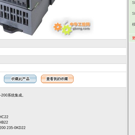
模
更
-200系统集成。
HC22
HB22
 235-0KD22