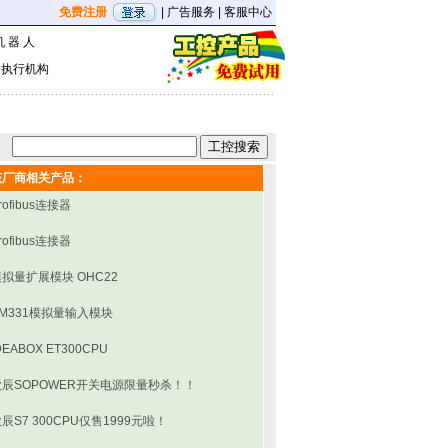
免费注册
|
广告服务
|
客服中心
机 器 人
|
执行机构
该厂商相关产品：
rofibus连接器
rofibus连接器
拟量扩展模块 OHC22
SM331模拟量输入模块
DEABOX ET300CPU
欧辰SOPOWER开关电源限量秒杀！！
辰S7 300CPU仅售1999元啦！