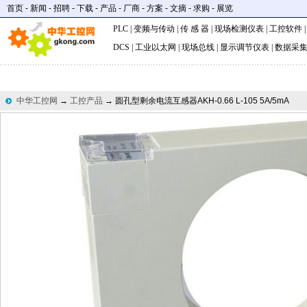
首页
-
新闻
-
招聘
-
下载
-
产品
-
厂商
-
方案
-
文摘
-
求购
-
展览
PLC
|
变频与传动
|
传 感 器
|
现场检测仪表
|
工控软件
DCS
|
工业以太网
|
现场总线
|
显示调节仪表
|
数据采
中华工控网
→
工控产品
→ 圆孔型剩余电流互感器AKH-0.66 L-105 5A/5mA