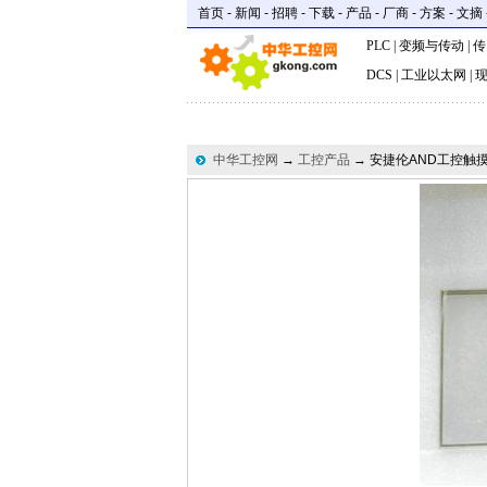
首页
-
新闻
-
招聘
-
下载
-
产品
-
厂商
-
方案
-
文摘
PLC
|
变频与传动
|
传
DCS
|
工业以太网
|
中华工控网
→
工控产品
→ 安捷伦AND工控触