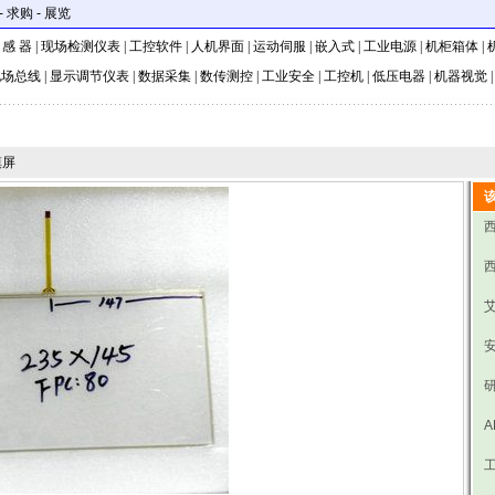
-
求购
-
展览
 感 器
|
现场检测仪表
|
工控软件
|
人机界面
|
运动伺服
|
嵌入式
|
工业电源
|
机柜箱体
|
现场总线
|
显示调节仪表
|
数据采集
|
数传测控
|
工业安全
|
工控机
|
低压电器
|
机器视觉
摸屏
研
A
工