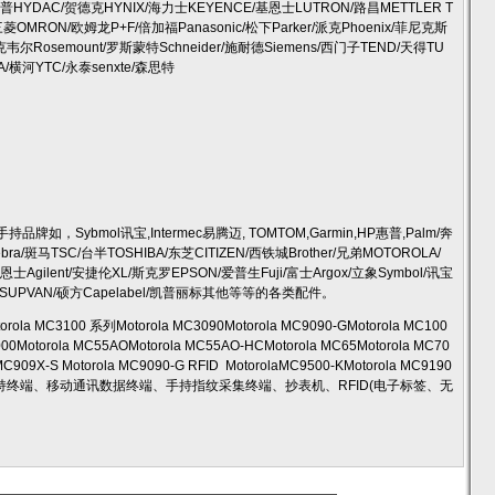
普HYDAC/贺德克HYNIX/海力士KEYENCE/基恩士LUTRON/路昌METTLER T
/三菱OMRON/欧姆龙P+F/倍加福Panasonic/松下Parker/派克Phoenix/菲尼克斯
/罗克韦尔Rosemount/罗斯蒙特Schneider/施耐德Siemens/西门子TEND/天得TU
A/横河YTC/永泰senxte/森思特
持品牌如，Sybmol讯宝,Intermec易腾迈, TOMTOM,Garmin,HP惠普,Palm/奔
 Zebra/斑马TSC/台半TOSHIBA/东芝CITIZEN/西铁城Brother/兄弟MOTOROLA/
Agilent/安捷伦XL/斯克罗EPSON/爱普生Fuji/富士Argox/立象Symbol/讯宝
/伟迪捷SUPVAN/硕方Capelabel/凯普丽标其他等等的各类配件。
 MC3100 系列Motorola MC3090Motorola MC9090-GMotorola MC100
6000Motorola MC55AOMotorola MC55AO-HCMotorola MC65Motorola MC70
 MC909X-S Motorola MC9090-G RFID MotorolaMC9500-KMotorola MC9190
手持终端、移动通讯数据终端、手持指纹采集终端、抄表机、RFID(电子标签、无