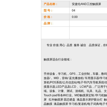
产品名称：
安捷伦AND工控触摸屏
型 号：
04
价 格：
0.00
品 牌：
专业 价值 用心 品质 服务 诚信 品质保证，
触摸屏适合行业领域：
手持设备，学习机，GPS，工业控制，车载，数码
放器/， MID，音响/ 蓝光播放机/ 车用显示器/学
算机/POS系统/公共信息站/电子书/汽车导航系统/信
摸显示器,LED产品及LCD 、LCM产品，广
域。设备、计量、测试、游戏机、玩具、礼品、文教、娱乐
Touch pad等各种行业。MID触摸屏定制 /学
屏 红外触摸屏 固态硬盘 液晶显示屏护眼台灯 触
晶触摸 液晶触摸屏 学习机/复读机/电子词典/电子