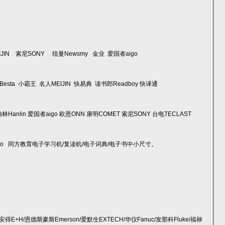
JIN 索尼SONY 纽曼Newsmy 金业 爱国者aigo
esta 小霸王 名人MEIJIN 快易典 读书郎Readboy 快译通
Hanlin 爱国者aigo 欧恩ONN 康明COMET 索尼SONY 台电TECLAST
Casio 同方教育电子学习机/复读机/电子词典/电子书中小尺寸。
/艾安得E+H/恩德斯豪斯Emerson/爱默生EXTECH/华仪Fanuc/发那科Fluke/福禄