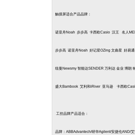
触摸屏适合产品品牌：
诺亚舟Noah 步步高 卡西欧Casio 汉王 名人MEI
步步高 诺亚舟Noah 好记星OZing 文曲星 好易通B
纽曼Newsmy 智能达SENDER 万利达 金业 博朗 翰林
盛大Bambook 艾利和iRiver 亚马逊 卡西欧
工控品牌产品适合：
品牌：ABBAdvantech/研华Agilent/安捷伦AND