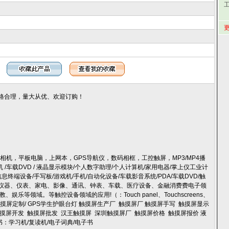
更
价格合理，量大从优、欢迎订购！
相机，平板电脑，上网本，GPS导航仪，数码相框，工控触屏，MP3/MP4播
习机 /车载DVD / 液晶显示模块/个人数字助理/个人计算机/家用电器/掌上仪工业计
息终端设备/手写板/游戏机/手机/自动化设备/车载影音系统/PDA/车载DVD/触
泛用于仪器、仪表、家电、影像、通讯、钟表、车载、医疗设备、金融消费费电子领
等领域。等触控设备领域的应用!（：Touch panel、Touchscreens、
习机触摸屏定制/ GPS学生护眼台灯 触摸屏生产厂 触摸屏厂 触摸屏手写 触摸屏显示
摸屏开发 触摸屏批发 汉王触摸屏 深圳触摸屏厂 触摸屏价格 触摸屏报价 液
书：学习机/复读机/电子词典/电子书