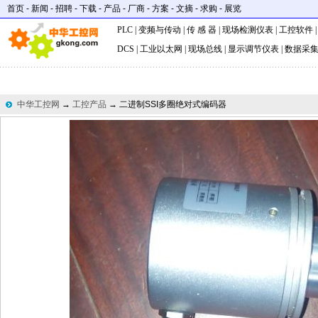
首页
-
新闻
-
招聘
-
下载
-
产品
-
厂商
-
方案
-
文摘
-
求购
-
展览
PLC
|
变频与传动
|
传 感 器
|
现场检测仪表
|
工控软件
DCS
|
工业以太网
|
现场总线
|
显示调节仪表
|
数据采
中华工控网
→
工控产品
→ 二进制SSI多圈绝对式编码器