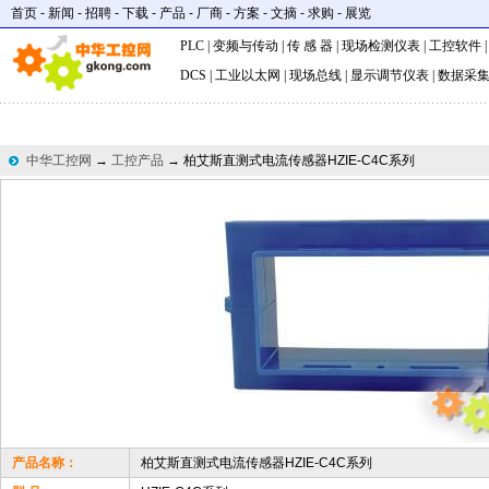
首页
-
新闻
-
招聘
-
下载
-
产品
-
厂商
-
方案
-
文摘
-
求购
-
展览
PLC
|
变频与传动
|
传 感 器
|
现场检测仪表
|
工控软件
DCS
|
工业以太网
|
现场总线
|
显示调节仪表
|
数据采
中华工控网
→
工控产品
→ 柏艾斯直测式电流传感器HZIE-C4C系列
产品名称：
柏艾斯直测式电流传感器HZIE-C4C系列