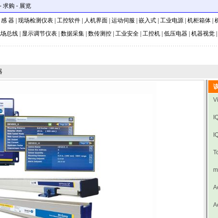
-
求购
-
展览
 感 器
|
现场检测仪表
|
工控软件
|
人机界面
|
运动伺服
|
嵌入式
|
工业电源
|
机柜箱体
|
现场总线
|
显示调节仪表
|
数据采集
|
数传测控
|
工业安全
|
工控机
|
低压电器
|
机器视觉
器
V
I
I
T
m
A
A