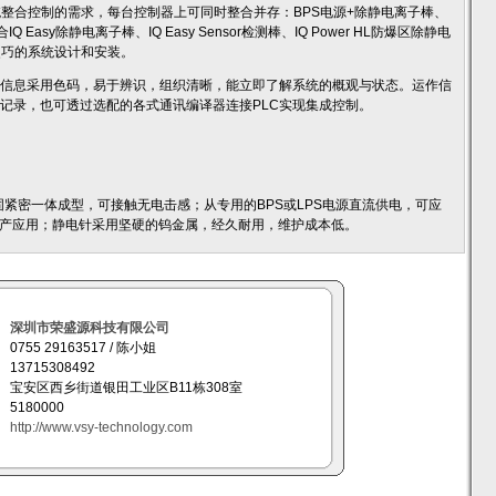
实现了除静电系统整合控制的需求，每台控制器上可同时整合并存：BPS电源+除静电离子棒、
 Easy除静电离子棒、IQ Easy Sensor检测棒、IQ Power HL防爆区除静电
供灵巧的系统设计和安装。
有信息采用色码，易于辨识，组织清晰，能立即了解系统的概观与状态。运作信
据记录，也可透过选配的各式通讯编译器连接PLC实现集成控制。
棒坚固紧密一体成型，可接触无电击感；从专用的BPS或LPS电源直流供电，可应
产应用；静电针采用坚硬的钨金属，经久耐用，维护成本低。
深圳市荣盛源科技有限公司
0755 29163517 / 陈小姐
13715308492
宝安区西乡街道银田工业区B11栋308室
5180000
http://www.vsy-technology.com