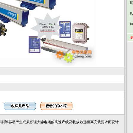
I
I
f
更
涂布、印刷等容易产生或累积强大静电场的高速产线及收放卷远距离安装要求而设计