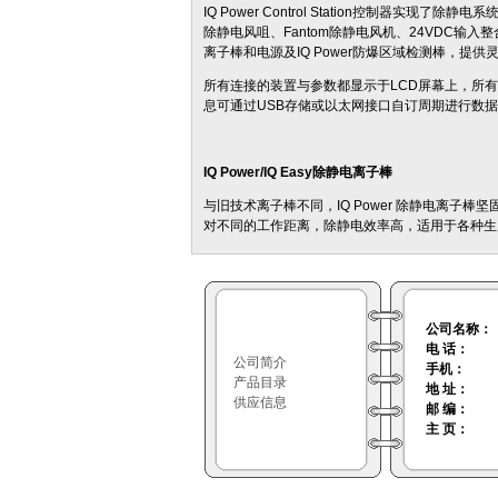
IQ Power Control Station控制器
除静电风咀、Fantom除静电风机、24VDC输入整合IQ
离子棒和电源及IQ Power防爆区域检测棒，提
所有连接的装置与参数都显示于LCD屏幕上，所
息可通过USB存储或以太网接口自订周期进行数
IQ Power/IQ Easy
除静电离子
棒
与旧技术离子棒不同，IQ Power 除静电离子
对不同的工作距离，除静电效率高，适用于各种生
公司名称：
电 话：
公司简介
手机：
产品目录
地 址：
供应信息
邮 编：
主 页：