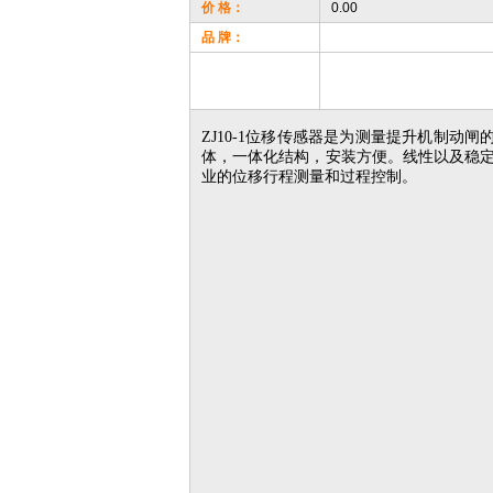
价 格：
0.00
品 牌：
Z
J10-1位移传感器是为测量提升机制动闸
体
，
一体化结构
，
安装方便
。
线性以及稳
业的位移行程测量和过程控制
。