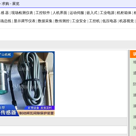
-
求购
-
展览
 感 器
|
现场检测仪表
|
工控软件
|
人机界面
|
运动伺服
|
嵌入式
|
工业电源
|
机柜箱体
|
现场总线
|
显示调节仪表
|
数据采集
|
数传测控
|
工业安全
|
工控机
|
低压电器
|
机器视觉