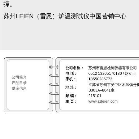
择。
苏州LEIEN（雷恩）炉温测试仪中国营销中心
公司名称：
苏州市雷恩检测仪器有限公司
电 话：
0512 13205170180 / 赵女士
公司简介
手机：
18550286773
产品目录
江苏省苏州市吴中区木渎镇丹枫
地 址：
供应信息
B303A–8041室
邮 编：
215101
主 页：
www.szleien.com