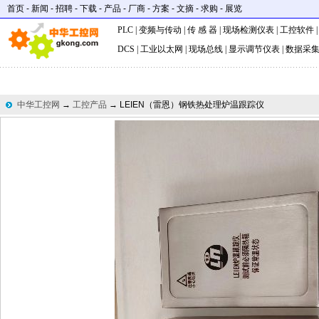
首页
-
新闻
-
招聘
-
下载
-
产品
-
厂商
-
方案
-
文摘
-
求购
-
展览
PLC
|
变频与传动
|
传 感 器
|
现场检测仪表
|
工控软件
DCS
|
工业以太网
|
现场总线
|
显示调节仪表
|
数据采
中华工控网
→
工控产品
→ LEIEN（雷恩）钢铁热处理炉温跟踪仪