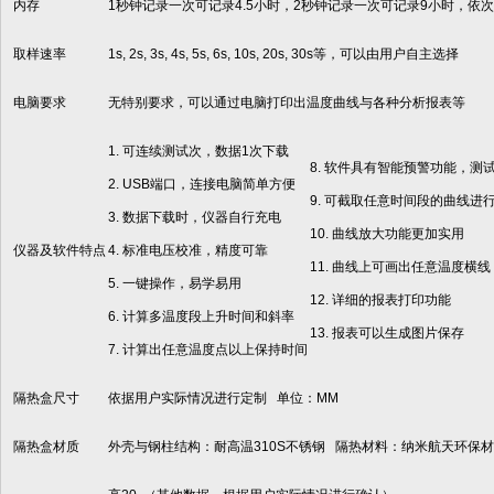
内存
1秒钟记录一次可记录4.5小时，2秒钟记录一次可记录9小时，依
取样速率
1s, 2s, 3s, 4s, 5s, 6s, 10s, 20s, 30s等，可以由用户自主选择
电脑要求
无特别要求，可以通过电脑打印出温度曲线与各种分析报表等
1. 可连续测试次，数据1次下载
8. 软件具有智能预警功能，
2. USB端口，连接电脑简单方便
9. 可截取任意时间段的曲线进
3. 数据下载时，仪器自行充电
10. 曲线放大功能更加实用
仪器及软件特点
4. 标准电压校准，精度可靠
11. 曲线上可画出任意温度横线
5. 一键操作，易学易用
12. 详细的报表打印功能
6. 计算多温度段上升时间和斜率
13. 报表可以生成图片保存
7. 计算出任意温度点以上保持时间
隔热盒尺寸
依据用户实际情况进行定制 单位：MM
隔热盒材质
外壳与钢柱结构：耐高温310S不锈钢 隔热材料：纳米航天环保