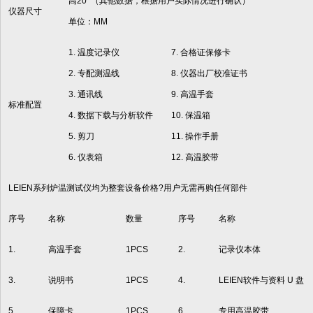
高20 （其他数据，根据用户实际情况进行确认）
仪器尺寸
单位：MM
1. 温度记录仪
7. 合格证保修卡
2. 专配测温线
8. 仪器出厂校准证书
3. 通讯线
9. 高温手套
标准配置
4. 数据下载与分析软件
10. 保温箱
5. 剪刀
11. 操作手册
6. 仪表箱
12. 高温胶带
LEIEN系列炉温测试仪均为整套设备价格?用户无需再购任何部件
序号
名称
数量
序号
名称
1.
高温手套
1PCS
2.
记录仪本体
3.
说明书
1PCS
4.
LEIEN软件与资料 U 盘
5.
保障卡
1PCS
6.
专用高温胶带