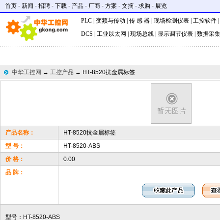
首页
-
新闻
-
招聘
-
下载
-
产品
-
厂商
-
方案
-
文摘
-
求购
-
展览
PLC
|
变频与传动
|
传 感 器
|
现场检测仪表
|
工控软件
DCS
|
工业以太网
|
现场总线
|
显示调节仪表
|
数据采
中华工控网
→
工控产品
→ HT-8520抗金属标签
产品名称：
HT-8520抗金属标签
型 号：
HT-8520-ABS
价 格：
0.00
品 牌：
型号：HT-8520-ABS