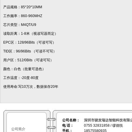
产品规格：85*20*10MM
工作频率：860-960MHZ
芯片类型：M4QT/U9
读取距离：1-8米（视读写器而定）
EPC区：128/96Bits（可读可写）
TID区：96/96Bits （可读不可写）
用户区：512/0Bits（可读可写）
颜色：白色（批量可选色）
工作温度：-20度-80度
使用寿命:写10万次，数据保存20年
公司名称：
深圳市骏发瑞达智能科技有限
电 话：
0755 32831858 / 缪德悦
公司简介
手机：
18575580935