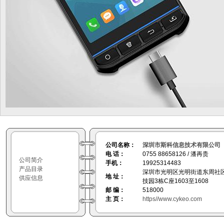
公司名称：
深圳市斯科信息技术有限公司
电 话：
0755 88658126 / 潘再贵
公司简介
手机：
19925314483
产品目录
深圳市光明区光明街道东周社
地 址：
供应信息
技园3栋C座1603至1608
邮 编：
518000
主 页：
https//www.cykeo.com