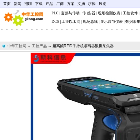
首页
-
新闻
-
招聘
-
下载
-
产品
-
厂商
-
方案
-
文摘
-
求购
-
展览
PLC
|
变频与传动
|
传 感 器
|
现场检测仪表
|
工控软件
DCS
|
工业以太网
|
现场总线
|
显示调节仪表
|
数据采
中华工控网
→
工控产品
→ 超高频RFID手持机读写器数据采集器