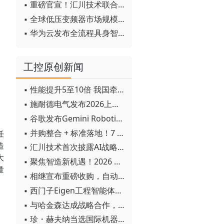
▪ 重磅官宣！汇川技术联合发起 D12 联盟，开创产教融合新范式
▪ 全球低压变频器市场规模2030年将超170亿美元
▪ 华为云发布全流程具身智能开发平台CloudRobo
工控原创新闻
▪ 性能提升5至10倍 我国牵头制定的WiTSnet工业以太网国际标准正式发布
▪ 施耐德电气发布2026上半年可持续发展成绩单 "Impact 2030"路线图开局稳健
▪ 谷歌发布Gemini Robotics 2模型 实现人形机器人全身智能控制突破
▪ 并购整合 + 标准落地！7 月工业自动化产业动态速递
任
造
▪ 汇川技术首次披露AI战略进展：从两个方面推动“AI业务化”落地
大
▪ 聚焦智造新机遇！2026 青岛数字化及智能制造技术论坛圆满落幕
量
▪ 相继宣布重磅收购，自动化巨头新一轮并购潮剑指何方？
▪ 西门子Eigen工程智能体落地中国，工业AI跨越物理世界“确定性”拐点
▪ 与哈金森达成战略合作，乐聚机器人何以持续获得工业巨头青睐？
▪ 珍・赫夫纳当选国际机器人联合会新任主席