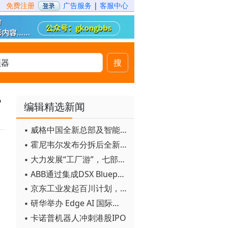
免费注册
广告服务
|
客服中心
搜
？
编辑精选新闻
▪ 威格中国全新总部及智能工厂启用
▪ 霍尼韦尔发布分拆后全新品牌：霍尼韦尔科技与霍尼韦尔航空航天
▪ 大力发展“工厂游”，七部门联合发文！
▪ ABB通过集成DSX Blueprint AI基础设施，扩大与英伟达的合作
▪ 京东工业发起百川计划， 构建工业大模型新生态
▪ 研华举办 Edge AI 国际论坛
▪ 卡诺普机器人冲刺港股IPO