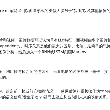
ure map就得到以向量形式的类似人脑对于“瓢虫”以及其他物体
和视频。图片数据可以认为具有i.i.d特征，而视频由多个图片
dependency。时序关系是他们最大的区别。比如，最简单的思
像分类，然后加入一个RNN或LSTM刻画Markov
。
样，利用帧与帧之间的连续性，当看电影的时突然按下暂停，接
见的。
中。给定前一帧或前几帧的情况下，使用后续的视频帧作为学习
的语义信息(发生了啥？)进而去建立从当前到未来的映射关系