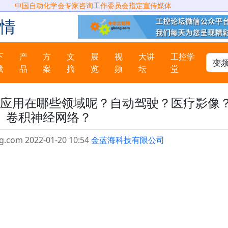
中国自动化学会专家咨询工作委员会指定宣传媒体
情
下
产
方
文
展
视
大讲
工控学
载
品
案
摘
览
频
坛
堂
应用在哪些领域呢？自动驾驶？医疗影像
卷积神经网络？
g.com 2022-01-20 10:54
金蓝海科技有限公司