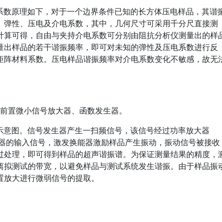
数原理如下，对于一个边界条件已知的长方体压电样品，其谐
、弹性、压电及介电系数，其中，几何尺寸可采用千分尺直接测
计算可得，自由与夹持介电系数可分别由阻抗分析仪测量出的样
量出样品的若干谐振频率，即可对未知的弹性及压电系数进行反
矩阵材料系数。压电样品谐振频率对介电系数变化不敏感，故无
620前置微小信号放大器、函数发生器。
意图。信号发生器产生一扫频信号，该信号经过功率放大器
发换能器的输入信号，激发换能器激励样品产生振动，振动信号被接收
过处理，即可得到样品的超声谐振谱。为保证测量结果的精度，
离拟测试的带宽，以避免样品与测试系统发生谐振。由于样品振
置放大进行微弱信号的提取。