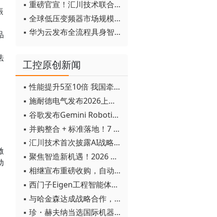
▪ 重磅官宣！汇川技术联合发起 D12 联盟，开创产教融合新范式
振
▪ 全球低压变频器市场规模2030年将超170亿美元
▪ 华为云发布全流程具身智能开发平台CloudRobo
品
法
工控原创新闻
▪ 性能提升5至10倍 我国牵头制定的WiTSnet工业以太网国际标准正式发布
▪ 施耐德电气发布2026上半年可持续发展成绩单 "Impact 2030"路线图开局稳健
▪ 谷歌发布Gemini Robotics 2模型 实现人形机器人全身智能控制突破
▪ 并购整合 + 标准落地！7 月工业自动化产业动态速递
▪ 汇川技术首次披露AI战略进展：从两个方面推动“AI业务化”落地
激
▪ 聚焦智造新机遇！2026 青岛数字化及智能制造技术论坛圆满落幕
动
▪ 相继宣布重磅收购，自动化巨头新一轮并购潮剑指何方？
▪ 西门子Eigen工程智能体落地中国，工业AI跨越物理世界“确定性”拐点
▪ 与哈金森达成战略合作，乐聚机器人何以持续获得工业巨头青睐？
▪ 珍・赫夫纳当选国际机器人联合会新任主席