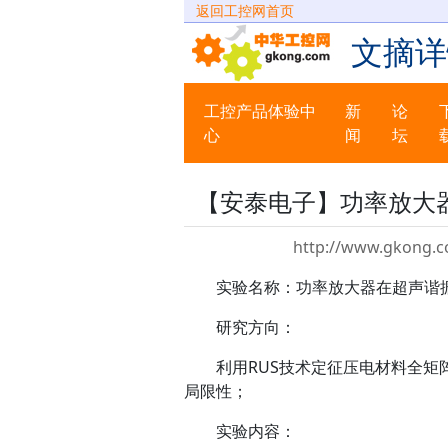
返回工控网首页
文摘详
工控产品体验中
新
论
心
闻
坛
【安泰电子】功率放大
http://www.gkong.c
实验名称：功率放大器在超声谐振
研究方向：
利用RUS技术定征压电材料全矩阵
局限性；
实验内容：