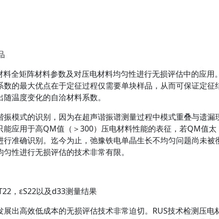
品
料全矩阵材料参数及对压电材料均匀性进行无损评估中的应用
系数的最大优点在于定征过程仅需要单块样品，从而可保证定征
出随温度变化的自洽材料系数。
振模式的识别，因为在超声谐振谱测量过程中模式重叠与遗漏
能应用于高QM值（＞300）压电材料性能的表征，若QM值太
进行准确识别。迄今为止，弛豫铁电单晶生长不均匀问题尚未被
均匀性进行无损评估的技术非常有限。
2，εS22以及d33测量结果
出高效低成本的无损评估技术非常迫切。RUS技术检测压电