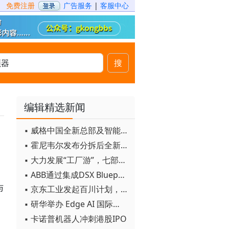
免费注册
广告服务
|
客服中心
搜
编辑精选新闻
▪ 威格中国全新总部及智能工厂启用
▪ 霍尼韦尔发布分拆后全新品牌：霍尼韦尔科技与霍尼韦尔航空航天
▪ 大力发展“工厂游”，七部门联合发文！
▪ ABB通过集成DSX Blueprint AI基础设施，扩大与英伟达的合作
与
▪ 京东工业发起百川计划， 构建工业大模型新生态
▪ 研华举办 Edge AI 国际论坛
▪ 卡诺普机器人冲刺港股IPO