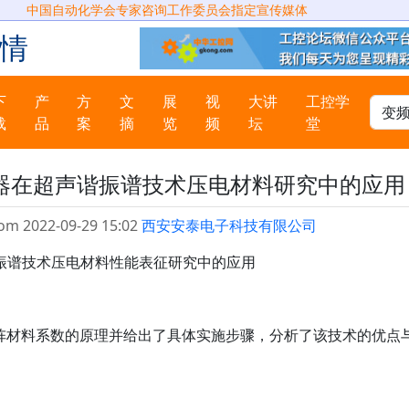
中国自动化学会专家咨询工作委员会指定宣传媒体
情
下
产
方
文
展
视
大讲
工控学
载
品
案
摘
览
频
坛
堂
器在超声谐振谱技术压电材料研究中的应用
om 2022-09-29 15:02
西安安泰电子科技有限公司
谱技术压电材料性能表征研究中的应用
材料系数的原理并给出了具体实施步骤，分析了该技术的优点