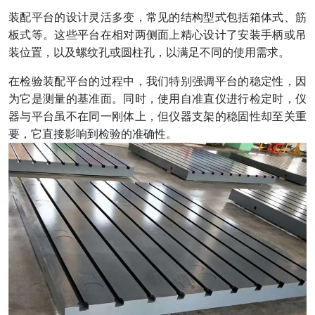
装配平台的设计灵活多变，常见的结构型式包括箱体式、筋
板式等。这些平台在相对两侧面上精心设计了安装手柄或吊
装位置，以及螺纹孔或圆柱孔，以满足不同的使用需求。
在检验装配平台的过程中，我们特别强调平台的稳定性，因
为它是测量的基准面。同时，使用自准直仪进行检定时，仪
器与平台虽不在同一刚体上，但仪器支架的稳固性却至关重
要，它直接影响到检验的准确性。