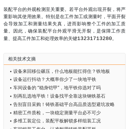
装配平台的外观检测至关重要。若平台外观出现开裂，将严
重影响其使用效果。特别是在工件加工或测量时，平面开裂
会导致加工和测量结果失真，进而影响整个工件的加工质
量。因此，确保装配平台外观平滑无开裂，是保障工作质
13231713280
量、提高工件加工和处理效率的关键
。
相关技术文摘
▪ 设备来回移位碾压，什么地板能扛得住？铁地板
▪ 设备运行抖动？大概率你少了一块地平铁
▪ 车间设备的 “稳身铠甲”，地平铁你选对了吗
▪ 别再乱选地平铁！设备找平全靠这块钢铁基石
▪ 告别盲目采购！铸铁基础平台高品质选型避坑攻略
▪ 精密工件质检，一块稳定测量平台必不可少
▪ 多维工装定位，装配平板解锁多样组装工况