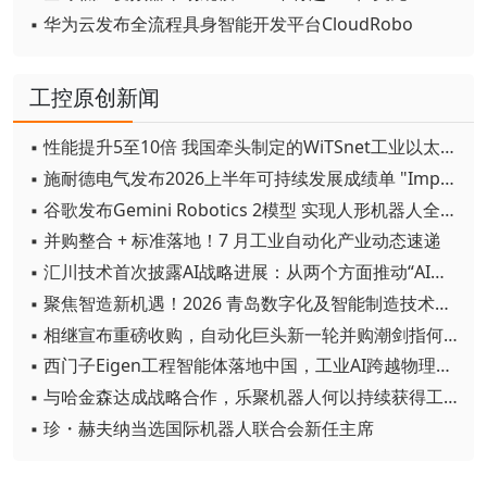
▪ 华为云发布全流程具身智能开发平台CloudRobo
工控原创新闻
▪ 性能提升5至10倍 我国牵头制定的WiTSnet工业以太网国际标准正式发布
▪ 施耐德电气发布2026上半年可持续发展成绩单 "Impact 2030"路线图开局稳健
▪ 谷歌发布Gemini Robotics 2模型 实现人形机器人全身智能控制突破
▪ 并购整合 + 标准落地！7 月工业自动化产业动态速递
▪ 汇川技术首次披露AI战略进展：从两个方面推动“AI业务化”落地
▪ 聚焦智造新机遇！2026 青岛数字化及智能制造技术论坛圆满落幕
▪ 相继宣布重磅收购，自动化巨头新一轮并购潮剑指何方？
▪ 西门子Eigen工程智能体落地中国，工业AI跨越物理世界“确定性”拐点
▪ 与哈金森达成战略合作，乐聚机器人何以持续获得工业巨头青睐？
▪ 珍・赫夫纳当选国际机器人联合会新任主席