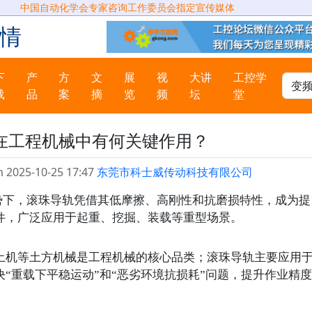
中国自动化学会专家咨询工作委员会指定宣传媒体
情
下
产
方
文
展
视
大讲
工控学
载
品
案
摘
览
频
坛
堂
在工程机械中有何关键作用？
 2025-10-25 17:47
东莞市科士威传动科技有限公司
势下，滚珠导轨凭借其低摩擦、高刚性和抗磨损特性，成为提
件，广泛应用于起重、挖掘、装载等重型场景。
土机等土方机械是工程机械的核心品类；滚珠导轨主要应用
决
“重载下平稳运动”和“恶劣环境抗损耗”问题，提升作业精度