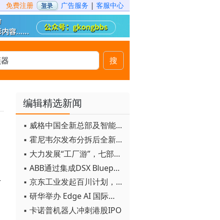
免费注册
广告服务
|
客服中心
搜
编辑精选新闻
▪ 威格中国全新总部及智能工厂启用
▪ 霍尼韦尔发布分拆后全新品牌：霍尼韦尔科技与霍尼韦尔航空航天
▪ 大力发展“工厂游”，七部门联合发文！
▪ ABB通过集成DSX Blueprint AI基础设施，扩大与英伟达的合作
▪ 京东工业发起百川计划， 构建工业大模型新生态
于
▪ 研华举办 Edge AI 国际论坛
▪ 卡诺普机器人冲刺港股IPO