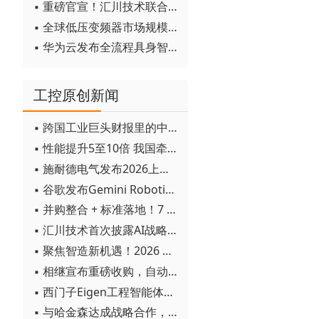
▪ 重磅官宣！汇川技术联合发起 D12 联盟，开创产教融合新范式
路
▪ 全球低压变频器市场规模2030年将超170亿美元
▪ 华为云发布全流程具身智能开发平台CloudRobo
工控原创新闻
▪ 跨国工业巨头财报里的中国成绩单
▪ 性能提升5至10倍 我国牵头制定的WiTSnet工业以太网国际标准正式发布
▪ 施耐德电气发布2026上半年可持续发展成绩单 "Impact 2030"路线图开局稳健
▪ 谷歌发布Gemini Robotics 2模型 实现人形机器人全身智能控制突破
▪ 并购整合 + 标准落地！7 月工业自动化产业动态速递
▪ 汇川技术首次披露AI战略进展：从两个方面推动“AI业务化”落地
▪ 聚焦智造新机遇！2026 青岛数字化及智能制造技术论坛圆满落幕
▪ 相继宣布重磅收购，自动化巨头新一轮并购潮剑指何方？
▪ 西门子Eigen工程智能体落地中国，工业AI跨越物理世界“确定性”拐点
▪ 与哈金森达成战略合作，乐聚机器人何以持续获得工业巨头青睐？