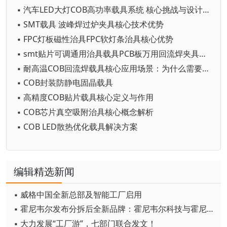
▪ 汽车LED大灯COB高功率载具系统 核心挑战与设计目标
▪ SMT载具 波峰焊过炉夹具核心技术优势
▪ FPC灯板磁性治具FPC软灯条治具核心优势
▪ smt贴片可调通用治具载具PCB板万用回流焊夹具卡扣弹簧治具
▪ 耐高温COB回流焊载具核心应用场景：为什么需要它？
▪ COB封装防静电固晶载具
▪ 高精度COB贴片载具核心定义与作用
▪ COB芯片真空吸附治具核心概念解析
▪ COB LED散热优化载具解决方案
编辑精选新闻
▪ 威格中国全新总部及智能工厂启用
▪ 霍尼韦尔发布分拆后全新品牌：霍尼韦尔科技与霍尼韦尔航空航天
▪ 大力发展“工厂游”，七部门联合发文！