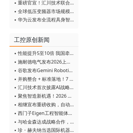
▪ 重磅官宣！汇川技术联合发起 D12 联盟，开创产教融合新范式
▪ 全球低压变频器市场规模2030年将超170亿美元
▪ 华为云发布全流程具身智能开发平台CloudRobo
工控原创新闻
▪ 性能提升5至10倍 我国牵头制定的WiTSnet工业以太网国际标准正式发布
▪ 施耐德电气发布2026上半年可持续发展成绩单 "Impact 2030"路线图开局稳健
▪ 谷歌发布Gemini Robotics 2模型 实现人形机器人全身智能控制突破
▪ 并购整合 + 标准落地！7 月工业自动化产业动态速递
▪ 汇川技术首次披露AI战略进展：从两个方面推动“AI业务化”落地
▪ 聚焦智造新机遇！2026 青岛数字化及智能制造技术论坛圆满落幕
▪ 相继宣布重磅收购，自动化巨头新一轮并购潮剑指何方？
▪ 西门子Eigen工程智能体落地中国，工业AI跨越物理世界“确定性”拐点
▪ 与哈金森达成战略合作，乐聚机器人何以持续获得工业巨头青睐？
▪ 珍・赫夫纳当选国际机器人联合会新任主席