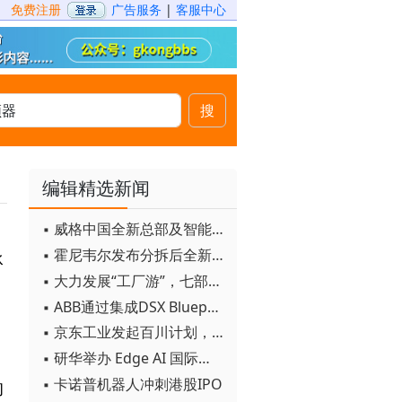
免费注册
广告服务
|
客服中心
搜
编辑精选新闻
▪ 威格中国全新总部及智能工厂启用
▪ 霍尼韦尔发布分拆后全新品牌：霍尼韦尔科技与霍尼韦尔航空航天
承
▪ 大力发展“工厂游”，七部门联合发文！
▪ ABB通过集成DSX Blueprint AI基础设施，扩大与英伟达的合作
▪ 京东工业发起百川计划， 构建工业大模型新生态
▪ 研华举办 Edge AI 国际论坛
▪ 卡诺普机器人冲刺港股IPO
的