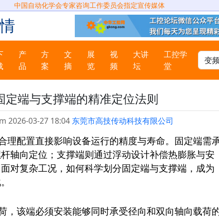
中国自动化学会专家咨询工作委员会指定宣传媒体
情
下
产
方
文
展
视
大讲
工控学
载
品
案
摘
览
频
坛
堂
固定端与支撑端的精准定位法则
m 2026-03-27 18:04
东莞市高技传动科技有限公司
合理配置直接影响设备运行的精度与寿命。固定端需
螺杆轴向定位；支撑端则通过浮动设计补偿热膨胀与安
，面对复杂工况，如何科学划分固定端与支撑端，成为
战。
荷，该端必须安装能够同时承受径向和双向轴向载荷