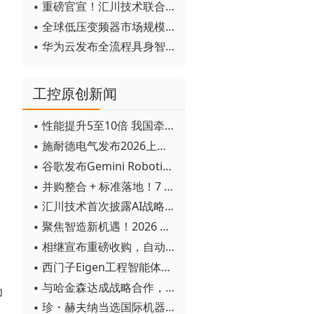
▪ 重磅官宣！汇川技术联合发起 D12 联盟，开创产教融合新范式
▪ 全球低压变频器市场规模2030年将超170亿美元
▪ 华为云发布全流程具身智能开发平台CloudRobo
工控原创新闻
▪ 性能提升5至10倍 我国牵头制定的WiTSnet工业以太网国际标准正式发布
▪ 施耐德电气发布2026上半年可持续发展成绩单 "Impact 2030"路线图开局稳健
▪ 谷歌发布Gemini Robotics 2模型 实现人形机器人全身智能控制突破
▪ 并购整合 + 标准落地！7 月工业自动化产业动态速递
▪ 汇川技术首次披露AI战略进展：从两个方面推动“AI业务化”落地
▪ 聚焦智造新机遇！2026 青岛数字化及智能制造技术论坛圆满落幕
▪ 相继宣布重磅收购，自动化巨头新一轮并购潮剑指何方？
▪ 西门子Eigen工程智能体落地中国，工业AI跨越物理世界“确定性”拐点
▪ 与哈金森达成战略合作，乐聚机器人何以持续获得工业巨头青睐？
为
▪ 珍・赫夫纳当选国际机器人联合会新任主席