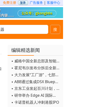
免费注册
广告服务
|
客服中心
搜
编辑精选新闻
▪ 威格中国全新总部及智能工厂启用
▪ 霍尼韦尔发布分拆后全新品牌：霍尼韦尔科技与霍尼韦尔航空航天
知
▪ 大力发展“工厂游”，七部门联合发文！
▪ ABB通过集成DSX Blueprint AI基础设施，扩大与英伟达的合作
▪ 京东工业发起百川计划， 构建工业大模型新生态
。
▪ 研华举办 Edge AI 国际论坛
▪ 卡诺普机器人冲刺港股IPO