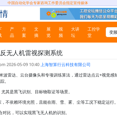
中国自动化学会专家咨询工作委员会指定宣传媒体
情
下
产
方
文
展
视
大讲
工控学
载
品
案
摘
览
频
坛
堂
反无人机雷视探测系统
om 2026-05-09 10:40
上海智算行云科技有限公司
毫米波雷达、云台摄像头和专项训练算法，通过雷达点云+视觉感
追踪。
，尤其是黑飞识别、目标物取证等场景。
追踪，不依赖环境光照，且能在雨、雪、雾、尘等工况下稳定运行
融合对比，可以实现黑飞无人机的识别。