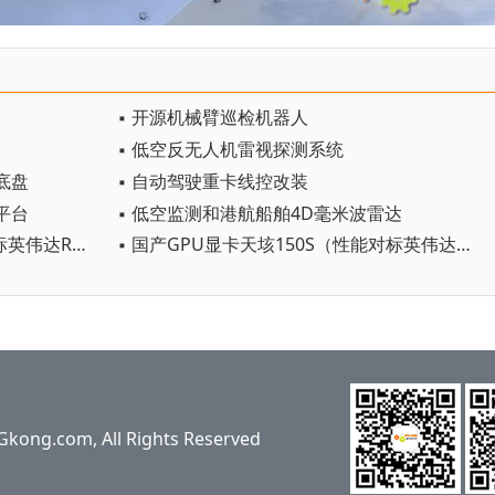
▪ 开源机械臂巡检机器人
▪ 低空反无人机雷视探测系统
底盘
▪ 自动驾驶重卡线控改装
平台
▪ 低空监测和港航船舶4D毫米波雷达
▪ 国产GPU显卡智铠100（性能对标英伟达RTX 4090）
▪ 国产GPU显卡天垓150S（性能对标英伟达A100）
ng.com, All Rights Reserved