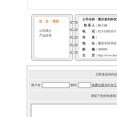
公司名称：
重庆皇利科技
状 态： 离线
联 系 人：
陈小姐
公司简介
电 话：
023-62802651
产品目录
传 真：
地 址：
重庆市经开区
邮 编：
400000
主 页：
http://www.ho
立即发送询问
用户名:
密码:
免费注册为中华工
请留下您的有效联