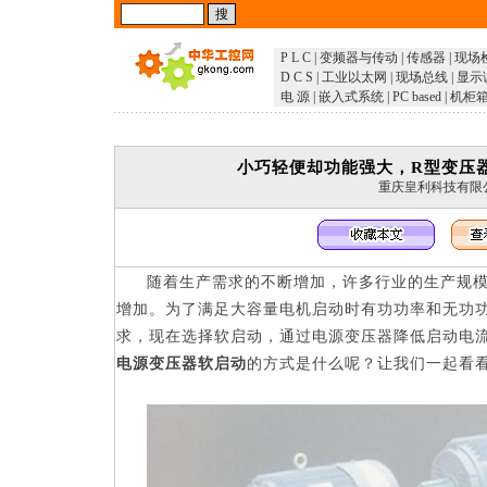
P L C
|
变频器与传动
|
传感器
|
现场
D C S
|
工业以太网
|
现场总线
|
显示
电 源
|
嵌入式系统
|
PC based
|
机柜
小巧轻便却功能强大，R型变压
重庆皇利科技有限
随着生产需求的不断增加，许多行业的生产规
增加。为了满足大容量电机启动时有功功率和无功
求，现在选择软启动，通过电源变压器降低启动电
电源变压器软启动
的方式是什么呢？让我们一起看