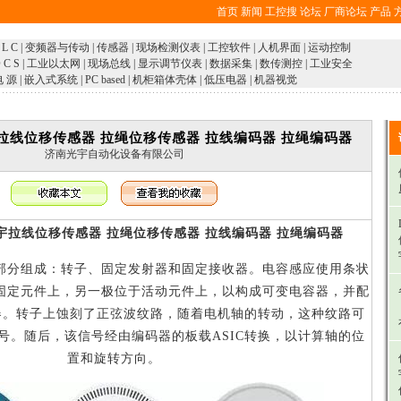
首页
新闻
工控搜
论坛
厂商论坛
产品
 L C
|
变频器与传动
|
传感器
|
现场检测仪表
|
工控软件
|
人机界面
|
运动控制
 C S
|
工业以太网
|
现场总线
|
显示调节仪表
|
数据采集
|
数传测控
|
工业安全
电 源
|
嵌入式系统
|
PC based
|
机柜箱体壳体
|
低压电器
|
机器视觉
拉线位移传感器 拉绳位移传感器 拉线编码器 拉绳编码器
济南光宇自动化设备有限公司
宇拉线位移传感器 拉绳位移传感器 拉线编码器 拉绳编码器
部分组成：转子、固定发射器和固定接收器。电容感应使用条状
固定元件上，另一极位于活动元件上，以构成可变电容器，并配
器。转子上蚀刻了正弦波纹路，随着电机轴的转动，这种纹路可
号。随后，该信号经由编码器的板载ASIC转换，以计算轴的位
置和旋转方向。