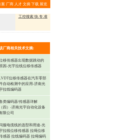
方案
厂商
人才
文摘
下载
展览
工控搜索 快.专.准
该厂商相关技术文摘:
位移传感器出现数据跳动的
原因-光宇拉线位移传感器
LVDT位移传感器在汽车零部
件自动检测中的应用-济南光
宇拉线编码器
各类编码器/传感器详解
（四）-济南光宇自动化设备
有限公司
伺服电缆线的选型和用途-光
宇拉线位移传感器 拉绳位移
传感器 拉线编码器 拉绳编码