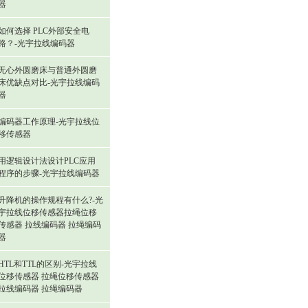
器
如何选择 PLC外部安全电
路？-光宇拉线编码器
无心外圆磨床与普通外圆磨
床优缺点对比-光宇拉线编码
器
编码器工作原理-光宇拉线位
移传感器
用逻辑设计法设计PLC应用
程序的步骤-光宇拉线编码器
升降机的操作规程有什么?-光
宇拉线位移传感器拉绳位移
传感器 拉线编码器 拉绳编码
器
HTL和TTL的区别-光宇拉线
位移传感器 拉绳位移传感器
拉线编码器 拉绳编码器