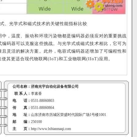
式、光学式和磁式技术的关键性能指标比较
中，温度、振动和环境污染物都是编码器必须应对的重要挑战
式编码器可以克服这些挑战。与光学式或磁式技术相比，它可为
准且灵活的解决方案。此外，电容式编码器还增加了可编程性和
其更适合现代物联网(IoT)和工业物联网(IIoT)应用。
公司名称：
济南光宇自动化设备有限公司
联 系 人：
李素香
电 话：
0531-88060803
传 真：
0531-88060864
地 址：
山东济南市历城区荣盛时代国际广场1号楼1001
邮 编：
250100
主 页：
http://www.lxbianmaqi.com