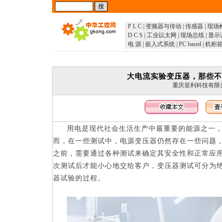
P L C
|
变频器与传动
|
传感器
|
现场
D C S
|
工业以太网
|
现场总线
|
显示
电 源
|
嵌入式系统
|
PC based
|
机柜
大电流实验变压器，那些不
重庆皇利科技有限
用电是现代社会生活生产中最重要的能源之一
而，在一些测试中，
电源
变压器仍然存在一些问题
之前，需要通过各种测试来确定其安全性和正常应
次测试后才能小心地交给客户，变压器测试可分为
器试验的过程。