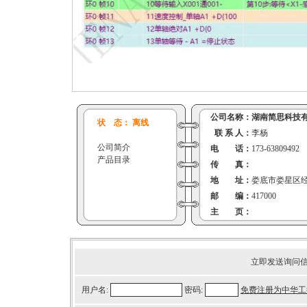
公司名称：
湖南简思科技
状 态： 离线
联 系 人：
李杨
公司简介
电 话：
173-63809492
产品目录
传 真：
地 址：
娄底市娄星区经济
邮 编：
417000
主 页：
立即发送询问
用户名:
密码:
免费注册为中华工