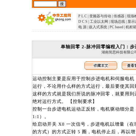
P L C
|
变频器与传动
|
传感器
|
现场
D C S
|
工业以太网
|
现场总线
|
显示
电 源
|
嵌入式系统
|
PC based
|
机柜
单轴回零 2-脉冲回零编程入门：
湖南简思科技有限公
运动控制主要是应用于控制步进电机和伺服电机
运行，不论用什么样的方式运行，最后要使其回到
这样的方式就是我们所说的脉冲回零，就要用到
绝对运行方式。 【控制要求】
控制一台步进电机运动正反转，电机驱动细分是 2
1:1）。
给启动开关 X0 一次信号，步进电机以增量（
的方式）的方式正转 5 圈，电机停止后，再以增