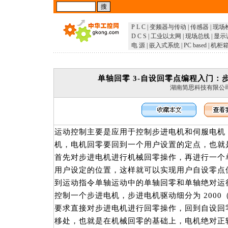
P L C
|
变频器与传动
|
传感器
|
现场
D C S
|
工业以太网
|
现场总线
|
显示
电 源
|
嵌入式系统
|
PC based
|
机柜
单轴回零 3-自设回零点编程入门：
湖南简思科技有限公
运动控制主要是应用于控制步进电机和伺服电机
机，电机回零要回到一个用户设置的定点，也就
首先对步进电机进行机械回零操作，再进行一个
用户设定的位置，这样就可以实现用户自设零点
到运动指令单轴运动中的单轴回零和单轴绝对运
控制一个步进电机，步进电机驱动细分为 2000（
要求直接对步进电机进行回零操作，回到自设回零点
移处，也就是在机械回零的基础上，电机绝对正转