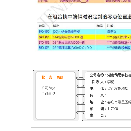
公司名称：
湖南简思科技
状 态： 离线
联 系 人：
李杨
公司简介
电 话：
173-63809492
产品目录
传 真：
地 址：
娄底市娄星区经济
邮 编：
417000
主 页：