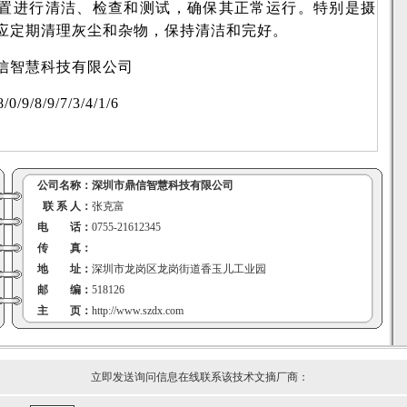
置进行清洁、检查和测试，确保其正常运行。特别是摄
应定期清理灰尘和杂物，保持清洁和完好。
信智慧科技有限公司
/8/9/7/3/4/1/6
公司名称：
深圳市鼎信智慧科技有限公司
联 系 人：
张克富
电 话：
0755-21612345
传 真：
地 址：
深圳市龙岗区龙岗街道香玉儿工业园
邮 编：
518126
主 页：
http://www.szdx.com
立即发送询问信息在线联系该技术文摘厂商：