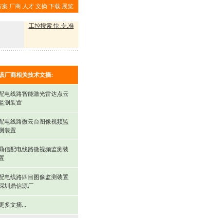
方案
厂商
人才
文摘
下载
展览
工控搜索 快.专.准
该厂商相关技术文摘:
配电线路智能激光雷达点云
监测装置
配电线路微云台图像视频监
测装置
鼎信配电线路微视频监测装
置
配电线路四目图像监测装置
深圳鼎信源厂
更多文摘...