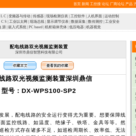
首页
新闻
工控搜
论坛
厂商论坛
产品
 L C
|
变频器与传动
|
传感器
|
现场检测仪表
|
工控软件
|
人机界面
|
运动控制
 C S
|
工业以太网
|
现场总线
|
显示调节仪表
|
数据采集
|
数传测控
|
工业安全
电 源
|
嵌入式系统
|
PC based
|
机柜箱体壳体
|
低压电器
|
机器视觉
配电线路双光视频监测装置
深圳市鼎信智慧科技有限公司
线路双光视频监测装置深圳鼎信
型号：
DX-WPS100-SP2
发展，配电线路的安全运行变得尤为重要。想要保障线
方面监控线路、如温度、绝缘子、铁塔、金具等等。然
巡检方式存在诸多不足，如巡检周期长、效率低、无法