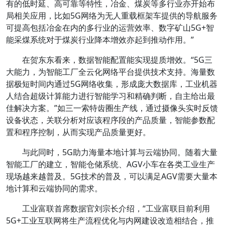
有的低时延、高可靠等特性，冶金、煤炭等多行业亦开始布
局相关应用，比如5G网络为无人重载框架车提供的导航服务
可提高包括冶金在内的多行业的运营效率、数字矿山5G+智
能采煤系统对于煤炭行业降本增效亦起到推动作用。”
在贺东东看来，数据智能配置能实现提质增效。“5G三
大能力，为智能工厂全云化网络平台提供技术支持。海量数
据极短时间内通过5G网络收集，形成庞大数据库，工业机器
人结合超级计算能力进行智能学习和精确判断，自主给出最
佳解决方案。”如三一索特齿圈生产线，通过摄像头实时反馈
设备状态，关联分析对应该程序段的产品质量，智能参数配
置和程序控制，从而实现产品质量更好。
与此同时，5G助力海量本地计算与云端协同。随着大量
智能工厂的建立，智能仓储系统、AGV小车在各类工业生产
现场越来越普及。5G技术的普及，可以满足AGV需要大量本
地计算和云端协同的需求。
工业富联首席数据官刘宗长介绍，“工业富联目前利用
5G+工业互联网将生产流程优化与内网建设改造相结合，推