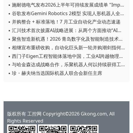
▪ 施耐德电气发布2026上半年可持续发展成绩单 "Impact 2030"路线图开局稳健
▪ 谷歌发布Gemini Robotics 2模型 实现人形机器人全身智能控制突破
▪ 并购整合 + 标准落地！7 月工业自动化产业动态速递
▪ 汇川技术首次披露AI战略进展：从两个方面推动“AI业务化”落地
▪ 聚焦智造新机遇！2026 青岛数字化及智能制造技术论坛圆满落幕
▪ 相继宣布重磅收购，自动化巨头新一轮并购潮剑指何方？
▪ 西门子Eigen工程智能体落地中国，工业AI跨越物理世界“确定性”拐点
▪ 与哈金森达成战略合作，乐聚机器人何以持续获得工业巨头青睐？
▪ 珍・赫夫纳当选国际机器人联合会新任主席
版权所有 工控网 Copyright©2026 Gkong.com, All
Rights Reserved