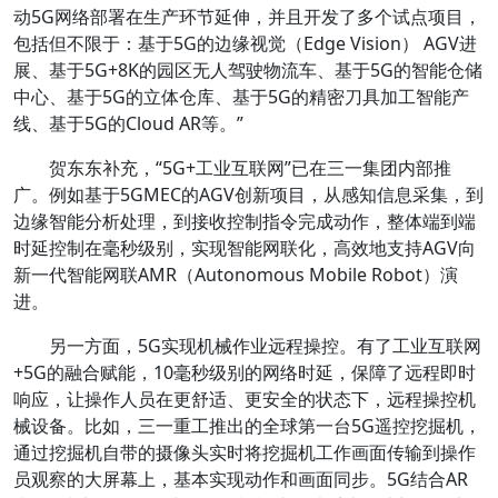
动5G网络部署在生产环节延伸，并且开发了多个试点项目，
包括但不限于：基于5G的边缘视觉（Edge Vision） AGV进
展、基于5G+8K的园区无人驾驶物流车、基于5G的智能仓储
中心、基于5G的立体仓库、基于5G的精密刀具加工智能产
线、基于5G的Cloud AR等。”
贺东东补充，“5G+工业互联网”已在三一集团内部推
广。例如基于5GMEC的AGV创新项目，从感知信息采集，到
边缘智能分析处理，到接收控制指令完成动作，整体端到端
时延控制在毫秒级别，实现智能网联化，高效地支持AGV向
新一代智能网联AMR（Autonomous Mobile Robot）演
进。
另一方面，5G实现机械作业远程操控。有了工业互联网
+5G的融合赋能，10毫秒级别的网络时延，保障了远程即时
响应，让操作人员在更舒适、更安全的状态下，远程操控机
械设备。比如，三一重工推出的全球第一台5G遥控挖掘机，
通过挖掘机自带的摄像头实时将挖掘机工作画面传输到操作
员观察的大屏幕上，基本实现动作和画面同步。5G结合AR