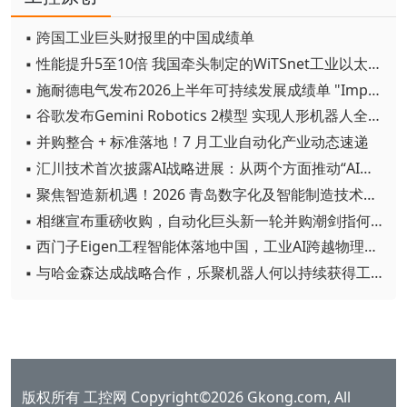
▪ 跨国工业巨头财报里的中国成绩单
▪ 性能提升5至10倍 我国牵头制定的WiTSnet工业以太网国际标准正式发布
▪ 施耐德电气发布2026上半年可持续发展成绩单 "Impact 2030"路线图开局稳健
▪ 谷歌发布Gemini Robotics 2模型 实现人形机器人全身智能控制突破
▪ 并购整合 + 标准落地！7 月工业自动化产业动态速递
▪ 汇川技术首次披露AI战略进展：从两个方面推动“AI业务化”落地
▪ 聚焦智造新机遇！2026 青岛数字化及智能制造技术论坛圆满落幕
▪ 相继宣布重磅收购，自动化巨头新一轮并购潮剑指何方？
▪ 西门子Eigen工程智能体落地中国，工业AI跨越物理世界“确定性”拐点
▪ 与哈金森达成战略合作，乐聚机器人何以持续获得工业巨头青睐？
版权所有 工控网 Copyright©2026 Gkong.com, All