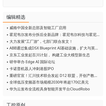
编辑精选
▪ 威格中国全新总部及智能工厂启用
▪ 霍尼韦尔发布分拆后全新品牌：霍尼韦尔科技与霍尼韦尔航空航天
▪ 大力发展“工厂游”，七部门联合发文！
▪ ABB通过集成DSX Blueprint AI基础设施，扩大与英伟达的合作
▪ 京东工业发起百川计划， 构建工业大模型新生态
▪ 研华举办 Edge AI 国际论坛
▪ 卡诺普机器人冲刺港股IPO
▪ 重磅官宣！汇川技术联合发起 D12 联盟，开创产教融合新范式
▪ 全球低压变频器市场规模2030年将超170亿美元
▪ 华为云发布全流程具身智能开发平台CloudRobo
工控原创