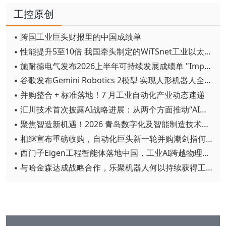
工控原创
▪ 跨国工业巨头财报里的中国成绩单
▪ 性能提升5至10倍 我国牵头制定的WiTSnet工业以太网国际标准正式发布
▪ 施耐德电气发布2026上半年可持续发展成绩单 "Impact 2030"路线图开局稳健
▪ 谷歌发布Gemini Robotics 2模型 实现人形机器人全身智能控制突破
▪ 并购整合 + 标准落地！7 月工业自动化产业动态速递
▪ 汇川技术首次披露AI战略进展：从两个方面推动“AI业务化”落地
▪ 聚焦智造新机遇！2026 青岛数字化及智能制造技术论坛圆满落幕
▪ 相继宣布重磅收购，自动化巨头新一轮并购潮剑指何方？
▪ 西门子Eigen工程智能体落地中国，工业AI跨越物理世界“确定性”拐点
▪ 与哈金森达成战略合作，乐聚机器人何以持续获得工业巨头青睐？