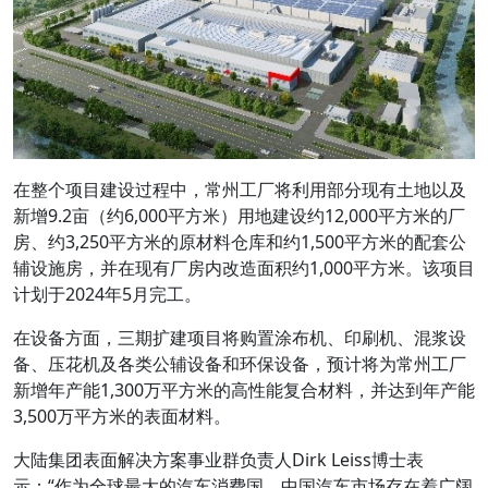
在整个项目建设过程中，常州工厂将利用部分现有土地以及
新增9.2亩（约6,000平方米）用地建设约12,000平方米的厂
房、约3,250平方米的原材料仓库和约1,500平方米的配套公
辅设施房，并在现有厂房内改造面积约1,000平方米。该项目
计划于2024年5月完工。
在设备方面，三期扩建项目将购置涂布机、印刷机、混浆设
备、压花机及各类公辅设备和环保设备，预计将为常州工厂
新增年产能1,300万平方米的高性能复合材料，并达到年产能
3,500万平方米的表面材料。
大陆集团表面解决方案事业群负责人Dirk Leiss博士表
示：“作为全球最大的汽车消费国，中国汽车市场存在着广阔