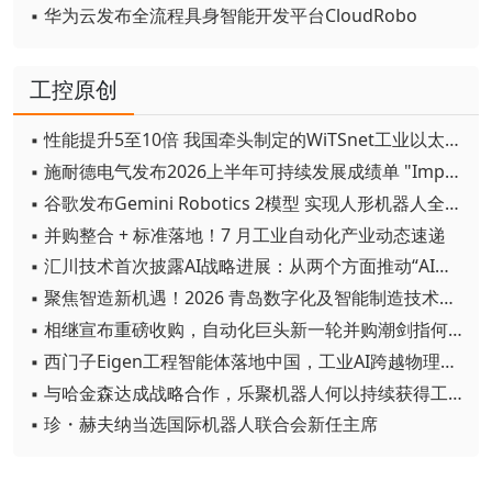
▪ 华为云发布全流程具身智能开发平台CloudRobo
工控原创
▪ 性能提升5至10倍 我国牵头制定的WiTSnet工业以太网国际标准正式发布
▪ 施耐德电气发布2026上半年可持续发展成绩单 "Impact 2030"路线图开局稳健
▪ 谷歌发布Gemini Robotics 2模型 实现人形机器人全身智能控制突破
▪ 并购整合 + 标准落地！7 月工业自动化产业动态速递
▪ 汇川技术首次披露AI战略进展：从两个方面推动“AI业务化”落地
▪ 聚焦智造新机遇！2026 青岛数字化及智能制造技术论坛圆满落幕
▪ 相继宣布重磅收购，自动化巨头新一轮并购潮剑指何方？
▪ 西门子Eigen工程智能体落地中国，工业AI跨越物理世界“确定性”拐点
▪ 与哈金森达成战略合作，乐聚机器人何以持续获得工业巨头青睐？
▪ 珍・赫夫纳当选国际机器人联合会新任主席