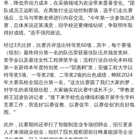
率，降低劳动力成本，在采摘领域为农业带来显著变化。”团
队成员王远昕说。在离散行业运动控制赛场，选手们走出赛
场后，立马与带教老师进行内容交流。“今年第一次参加总决
赛，总体来说还算满意，回学校还要继续钻研，争取明年取
得好成绩。”选手强邦政说。
经过3天比拼，比赛共评选出特等奖60项，其中，每个赛项
（组别）最终得分第一名的队伍荣获最佳队伍并颁发奖杯、
奖学金以及最佳女性工程师奖学金；流程行业自动化本科组
第一名获得本年度特别奖 ——“邵惠鹤”奖；安徽工程大学以
特等奖5项、一等奖2项、二等奖2项的出色成绩，蝉联2024
年大赛高校全国总分第一名。“这次比赛圆了我们大家的梦，
对学生的表现很欣慰，大家确实在比赛中成长不少。”带教老
师王冠凌告诉记者，“接下来学校也会继续积极开展学生学科
竞赛工作，营造好‘以赛促教、以赛促学、以赛促创’的良好氛
围。”
此外，比赛期间还举行了智能制造业专场招聘会，招引更多
人才来湖就业创业；组织了院长观察团前往蜂巢能源等企业