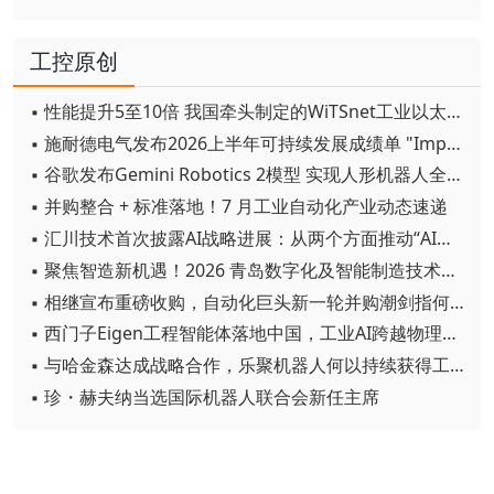
工控原创
▪ 性能提升5至10倍 我国牵头制定的WiTSnet工业以太网国际标准正式发布
▪ 施耐德电气发布2026上半年可持续发展成绩单 "Impact 2030"路线图开局稳健
▪ 谷歌发布Gemini Robotics 2模型 实现人形机器人全身智能控制突破
▪ 并购整合 + 标准落地！7 月工业自动化产业动态速递
▪ 汇川技术首次披露AI战略进展：从两个方面推动“AI业务化”落地
▪ 聚焦智造新机遇！2026 青岛数字化及智能制造技术论坛圆满落幕
▪ 相继宣布重磅收购，自动化巨头新一轮并购潮剑指何方？
▪ 西门子Eigen工程智能体落地中国，工业AI跨越物理世界“确定性”拐点
▪ 与哈金森达成战略合作，乐聚机器人何以持续获得工业巨头青睐？
▪ 珍・赫夫纳当选国际机器人联合会新任主席