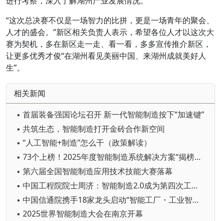
进行考察，深入了解湖州产业发展情况。
“这次总决赛不仅是一场智力的比拼，更是一场青年的聚会、
人才的盛会。”新区相关负责人表示，希望各位人才以这次大
赛为契机，多在新区走一走、看一看，多多宣传推介新区，
让更多优秀才俊“在湖州看见美丽中国、来湖州成就美好人
生”。
相关新闻
▪ 首届装备强国论坛召开 新一代智能制造按下“加速键”
▪ 共筑生态，智能制造打开金砖合作新空间
▪ “人工智能+制造”怎么干（政策解读）
▪ 73个上榜！2025年度智能制造系统解决方案“揭榜挂帅”项目名单公布
▪ 第六届全国智能制造应用技术技能大赛落幕
▪ 中国工程院院士周济：智能制造2.0成为第四次工业革命核心技术
▪ 中国信通院携手18家龙头启动“智能工厂・工业智能场景创新计划”
▪ 2025世界智能制造大会在南京开幕