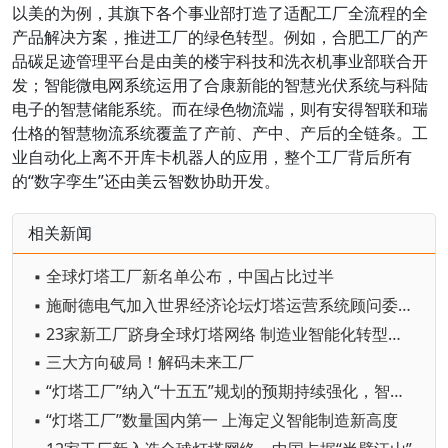
以美的为例，其旗下各个事业部打造了适配工厂全流程的全
产品解决方案，推进工厂的绿色转型。例如，合肥工厂的产
品碳足迹管理平台是由美的楼宇科技和洗衣机事业部联合开
发；智能微电网系统运用了合康新能的智慧光伏系统与科陆
电子的智慧储能系统。而在绿色物流端，则有安得智联和瑞
仕格的智慧物流系统覆盖了产前、产中、产后的全链条。工
业自动化上离不开库卡机器人的应用，整个工厂背后所有
的“数字孪生”还由美云智数协助开发。
相关新闻
▪ 全球灯塔工厂新名单公布，中国占比过半
▪ 施耐德电气加入世界经济论坛灯塔运营系统顾问委员会，共推开源制造蓝图
▪ 23家新工厂跻身全球灯塔网络 制造业智能化转型加速
▪ 三大方向破局！解码未来工厂
▪ “灯塔工厂”纳入“十五五”规划的预期持续强化，智能制造赛道受市场关注
▪ “灯塔工厂”数量国内第一 上海定义智能制造新高度