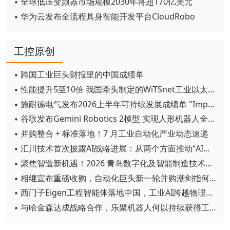
▪ 全球低压变频器市场规模2030年将超170亿美元
▪ 华为云发布全流程具身智能开发平台CloudRobo
工控原创
▪ 跨国工业巨头财报里的中国成绩单
▪ 性能提升5至10倍 我国牵头制定的WiTSnet工业以太网国际标准正式发布
▪ 施耐德电气发布2026上半年可持续发展成绩单 "Impact 2030"路线图开局稳健
▪ 谷歌发布Gemini Robotics 2模型 实现人形机器人全身智能控制突破
▪ 并购整合 + 标准落地！7 月工业自动化产业动态速递
▪ 汇川技术首次披露AI战略进展：从两个方面推动“AI业务化”落地
▪ 聚焦智造新机遇！2026 青岛数字化及智能制造技术论坛圆满落幕
▪ 相继宣布重磅收购，自动化巨头新一轮并购潮剑指何方？
▪ 西门子Eigen工程智能体落地中国，工业AI跨越物理世界“确定性”拐点
▪ 与哈金森达成战略合作，乐聚机器人何以持续获得工业巨头青睐？