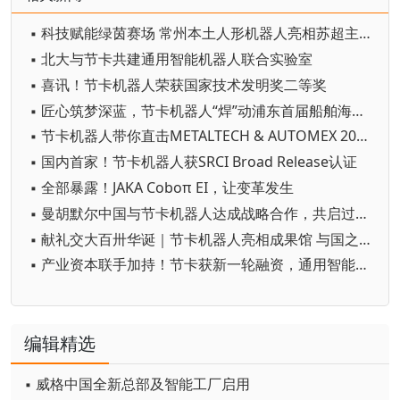
▪ 科技赋能绿茵赛场 常州本土人形机器人亮相苏超主场
▪ 北大与节卡共建通用智能机器人联合实验室
▪ 喜讯！节卡机器人荣获国家技术发明奖二等奖
▪ 匠心筑梦深蓝，节卡机器人“焊”动浦东首届船舶海工技能竞赛
▪ 节卡机器人带你直击METALTECH & AUTOMEX 2026
▪ 国内首家！节卡机器人获SRCI Broad Release认证
▪ 全部暴露！JAKA Coboπ EI，让变革发生
▪ 曼胡默尔中国与节卡机器人达成战略合作，共启过滤科技智慧时代
▪ 献礼交大百卅华诞｜节卡机器人亮相成果馆 与国之重器共展中国科创力量
▪ 产业资本联手加持！节卡获新一轮融资，通用智能战略再加码
编辑精选
▪ 威格中国全新总部及智能工厂启用