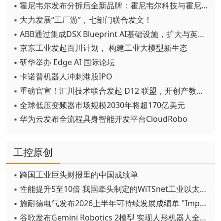
▪ 霍尼韦尔发布分拆后全新品牌：霍尼韦尔科技与霍尼韦尔航空航天
▪ 大力发展“工厂游”，七部门联合发文！
▪ ABB通过集成DSX Blueprint AI基础设施，扩大与英伟达的合作
▪ 京东工业发起百川计划， 构建工业大模型新生态
▪ 研华举办 Edge AI 国际论坛
▪ 卡诺普机器人冲刺港股IPO
▪ 重磅官宣！汇川技术联合发起 D12 联盟，开创产教融合新范式
▪ 全球低压变频器市场规模2030年将超170亿美元
▪ 华为云发布全流程具身智能开发平台CloudRobo
工控原创
▪ 跨国工业巨头财报里的中国成绩单
▪ 性能提升5至10倍 我国牵头制定的WiTSnet工业以太网国际标准正式发布
▪ 施耐德电气发布2026上半年可持续发展成绩单 "Impact 2030"路线图开局稳健
▪ 谷歌发布Gemini Robotics 2模型 实现人形机器人全身智能控制突破