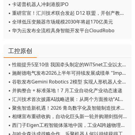
▪ 卡诺普机器人冲刺港股IPO
▪ 重磅官宣！汇川技术联合发起 D12 联盟，开创产教融合新范式
▪ 全球低压变频器市场规模2030年将超170亿美元
▪ 华为云发布全流程具身智能开发平台CloudRobo
工控原创
▪ 性能提升5至10倍 我国牵头制定的WiTSnet工业以太网国际标准正式发布
▪ 施耐德电气发布2026上半年可持续发展成绩单 "Impact 2030"路线图开局稳健
▪ 谷歌发布Gemini Robotics 2模型 实现人形机器人全身智能控制突破
▪ 并购整合 + 标准落地！7 月工业自动化产业动态速递
▪ 汇川技术首次披露AI战略进展：从两个方面推动“AI业务化”落地
▪ 聚焦智造新机遇！2026 青岛数字化及智能制造技术论坛圆满落幕
▪ 相继宣布重磅收购，自动化巨头新一轮并购潮剑指何方？
▪ 西门子Eigen工程智能体落地中国，工业AI跨越物理世界“确定性”拐点
▪ 与哈金森达成战略合作，乐聚机器人何以持续获得工业巨头青睐？