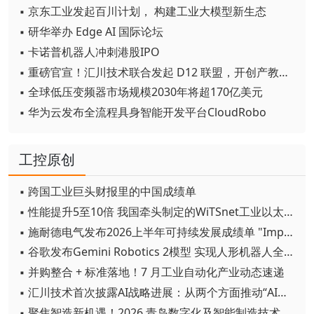
▪ 京东工业发起百川计划， 构建工业大模型新生态
▪ 研华举办 Edge AI 国际论坛
▪ 卡诺普机器人冲刺港股IPO
▪ 重磅官宣！汇川技术联合发起 D12 联盟，开创产教融合新范式
▪ 全球低压变频器市场规模2030年将超170亿美元
▪ 华为云发布全流程具身智能开发平台CloudRobo
工控原创
▪ 跨国工业巨头财报里的中国成绩单
▪ 性能提升5至10倍 我国牵头制定的WiTSnet工业以太网国际标准正式发布
▪ 施耐德电气发布2026上半年可持续发展成绩单 "Impact 2030"路线图开局稳健
▪ 谷歌发布Gemini Robotics 2模型 实现人形机器人全身智能控制突破
▪ 并购整合 + 标准落地！7 月工业自动化产业动态速递
▪ 汇川技术首次披露AI战略进展：从两个方面推动“AI业务化”落地
▪ 聚焦智造新机遇！2026 青岛数字化及智能制造技术论坛圆满落幕