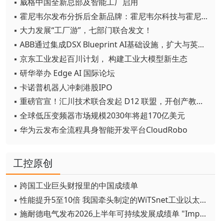
▪ 威格中国全新总部及智能工厂启用
▪ 霍尼韦尔发布分拆后全新品牌：霍尼韦尔科技与霍尼韦尔航空航天
▪ 大力发展“工厂游”，七部门联合发文！
▪ ABB通过集成DSX Blueprint AI基础设施，扩大与英伟达的合作
▪ 京东工业发起百川计划， 构建工业大模型新生态
▪ 研华举办 Edge AI 国际论坛
▪ 卡诺普机器人冲刺港股IPO
▪ 重磅官宣！汇川技术联合发起 D12 联盟，开创产教融合新范式
▪ 全球低压变频器市场规模2030年将超170亿美元
▪ 华为云发布全流程具身智能开发平台CloudRobo
工控原创
▪ 跨国工业巨头财报里的中国成绩单
▪ 性能提升5至10倍 我国牵头制定的WiTSnet工业以太网国际标准正式发布
▪ 施耐德电气发布2026上半年可持续发展成绩单 "Impact 2030"路线图开局稳健