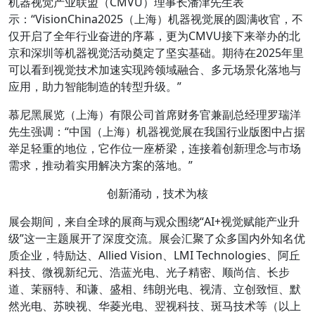
机器视觉产业联盟（CMVU）理事长潘津先生表
示：“VisionChina2025（上海）机器视觉展的圆满收官，不
仅开启了全年行业奋进的序幕，更为CMVU接下来举办的北
京和深圳等机器视觉活动奠定了坚实基础。期待在2025年里
可以看到视觉技术加速实现跨领域融合、多元场景化落地与
应用，助力智能制造的转型升级。”
慕尼黑展览（上海）有限公司首席财务官兼副总经理罗瑞洋
先生强调：“中国（上海）机器视觉展在我国行业版图中占据
举足轻重的地位，它作位一座桥梁，连接着创新理念与市场
需求，推动着实用解决方案的落地。”
创新涌动，技术为核
展会期间，来自全球的展商与观众围绕“AI+视觉赋能产业升
级”这一主题展开了深度交流。展会汇聚了众多国内外知名优
质企业，特励达、Allied Vision、LMI Technologies、阿丘
科技、微视新纪元、浩蓝光电、光子精密、顺尚信、长步
道、茉丽特、和谦、盛相、纬朗光电、视清、立创致恒、默
然光电、苏映视、华菱光电、翌视科技、斑马技术等（以上