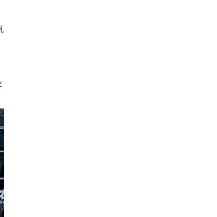
多
巩
业