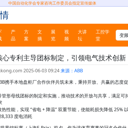
中国自动化学会专家咨询工作委员会指定宣传媒体
情
下
产
方
文
展
视
大讲
工控学
载
品
案
摘
览
频
坛
堂
BB开放核心专利主导团标制定，引领电气技术创新
gkong.com 2025-06-03 09:24
来源：ABB
，ABB携手本地盘柜厂合作伙伴共筑未来，秉持开放、共赢的态度
主导管形母线团标的制定和实施，推动技术的开放与共享，满足可
求
性能，实现 “省电 + 降温” 双重节能，使能耗损失降低 25% 
,333 度电消耗
式世界锦标赛（上海E-Prix）前夕，作为该体育赛事的冠名合作伙