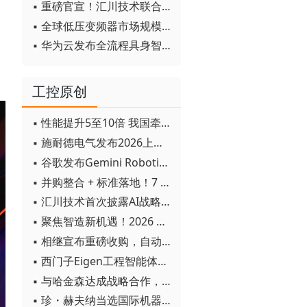
▪ 重磅官宣！汇川技术联合发起 D12 联盟，开创产教融合新范式
▪ 全球低压变频器市场规模2030年将超170亿美元
▪ 华为云发布全流程具身智能开发平台CloudRobo
工控原创
▪ 性能提升5至10倍 我国牵头制定的WiTSnet工业以太网国际标准正式发布
▪ 施耐德电气发布2026上半年可持续发展成绩单 "Impact 2030"路线图开局稳健
▪ 谷歌发布Gemini Robotics 2模型 实现人形机器人全身智能控制突破
▪ 并购整合 + 标准落地！7 月工业自动化产业动态速递
▪ 汇川技术首次披露AI战略进展：从两个方面推动“AI业务化”落地
▪ 聚焦智造新机遇！2026 青岛数字化及智能制造技术论坛圆满落幕
▪ 相继宣布重磅收购，自动化巨头新一轮并购潮剑指何方？
▪ 西门子Eigen工程智能体落地中国，工业AI跨越物理世界“确定性”拐点
▪ 与哈金森达成战略合作，乐聚机器人何以持续获得工业巨头青睐？
▪ 珍・赫夫纳当选国际机器人联合会新任主席