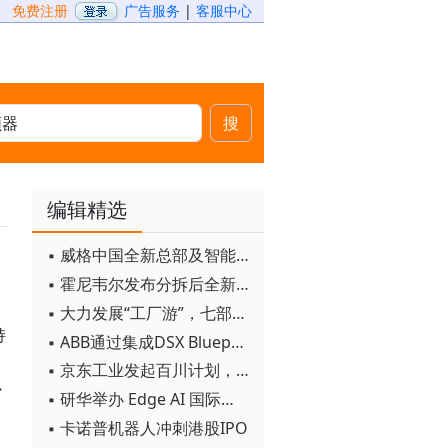
免费注册
广告服务
|
客服中心
搜
编辑精选
▪ 威格中国全新总部及智能工厂启用
▪ 霍尼韦尔发布分拆后全新品牌：霍尼韦尔科技与霍尼韦尔航空航天
促
▪ 大力发展“工厂游”，七部门联合发文！
持
▪ ABB通过集成DSX Blueprint AI基础设施，扩大与英伟达的合作
▪ 京东工业发起百川计划， 构建工业大模型新生态
以
▪ 研华举办 Edge AI 国际论坛
▪ 卡诺普机器人冲刺港股IPO