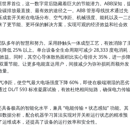
，居世界首位，这一数字背后隐藏着巨大的节能潜力。ABB深知，
碳排放最直接、最有效的途径之一。ABB 管形母线技术通过先
压成套开关柜在电场分布、空气净距、机械强度、能耗以及一二
来了更节能、更环保的解决方案，实现可观的经济效益和社会效
发团队多年的智慧和努力。采用静触头一体成型工艺，有效消除了
 25% 以上。单台设备全生命周期可减少 28,333 度电消耗
直接经济效益。同时，其空心导体散热面积比实心母排大 35%，进一步
温” 双重节能。让更多电能直达用户，间接减少为弥补损耗而额外发
放量。
空气净距，使空气最大电场强度下降 60%，即使在极端潮湿的恶劣
 DL/T 593 标准凝露试验，有效杜绝相间短路，确保电力传
具备极高的智能化水平，兼具 “电能传输 + 状态感知” 功能。其
和数据分析，配合机器学习算法实现对开关柜运行状态的精准预
了运维成本，还提高了设备的运行效率和安全性。