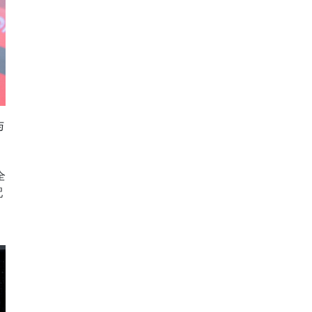
与
全
配