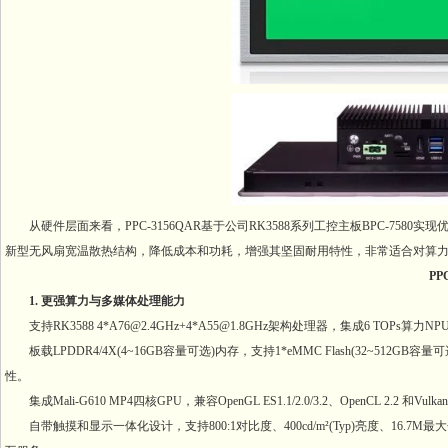
从硬件层面来看，PPC-3156QAR基于公司RK3588系列工控主板BPC-75
新型无风扇宽温散热结构，降低成本和功耗，增强其坚固耐用特性，非常适合对算力
PPC
1. 更强算力与多媒体处理能力
支持RK3588 4*A76@2.4GHz+4*A55@1.8GHz架构处理器，集成6 TOPs算力N
板载LPDDR4/4X(4~16GB容量可选)内存，支持1*eMMC Flash(32~512G
性。
集成Mali-G610 MP4四核GPU，兼容OpenGL ES1.1/2.0/3.2、OpenCL 2.2
自带触摸和显示一体化设计，支持800:1对比度、400cd/m²(Typ)亮度、16.7M