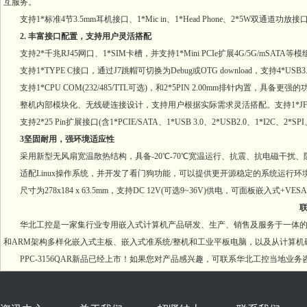
互服务。
支持1*标准4节3.5mm耳机接口、1*Mic in、1*Head Phone、2*5
2. 丰富接口配置，支持用户灵活搭配
支持2*千兆RJ45网口、1*SIM卡槽，并支持1*Mini PCIe扩展4G/5G/mSAT
支持1*TYPE C接口，通过J7跳帽可切换为Debug或OTG download，支持4*
支持1*CPU COM(232/485/TTL可选)，和2*5PIN 2.00mm排针内置，
整机内部模块化、无线硬连接设计，支持用户根据实际需求灵活搭配。支持1*JF
支持2*25 Pin扩展接口(含1*PCIE/SATA、1*USB 3.0、2*USB2.0、1*I2
3坚固耐用，强环境适应性
采用新型无风扇宽温散热结构，具备-20℃-70℃宽温运行、抗震、抗电磁干扰
适配Linux操作系统，并开发了看门狗功能，可以提供更开源稳定的系统运行环
尺寸为278x184 x 63.5mm，支持DC 12V(可选9~36V)供电，可面板嵌入式
联系
华北工控是一家集行业专用嵌入式计算机产品研发、生产、销售及服务于一体的国家
和ARM架构多样化嵌入式主板、嵌入式准系统/整机和工业平板电脑，以及从计算
PPC-3156QAR新品已经上市！如果您对产品感兴趣，可联系华北工控当地业