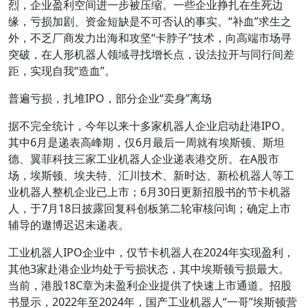
烈，企业盈利空间进一步被压缩。一些企业挣扎在生死边
缘，亏损加剧、资金短缺是不可否认的事实。“补血”求生之
外，不乏厂商发力出海和攻坚“卡脖子”技术，向高端市场寻
突破，在人形机器人领域寻找增长点，设法拉开与同行间差
距，实现自我“造血”。
普遍亏损，扎堆IPO，部分企业“卖身”离场
据不完全统计，今年以来十多家机器人企业启动赴港IPO。
其中6月是递表高峰期，仅6月最后一周就有埃斯顿、斯坦
德、翼菲科技三家工业机器人企业递表港交所。在A股市
场，埃斯顿、埃夫特、汇川技术、新时达、新松机器人等工
业机器人整机企业已上市；6月30日更新招股书的节卡机器
人，于7月18日披露回复科创板第二轮审核问询；确定上市
辅导的遨博迟迟未递表。
工业机器人IPO企业中，仅节卡机器人在2024年实现盈利，
其他3家赴港企业均处于亏损状态，其中埃斯顿亏损最大。
当前，港股18C章为未盈利企业提供了快速上市通道。招股
书显示，2022年至2024年，国产工业机器人“一哥”埃斯顿营