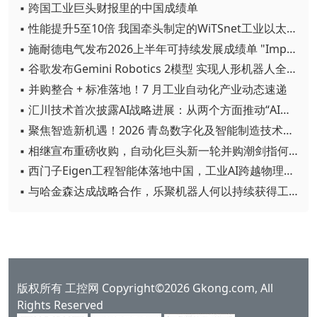
▪ 跨国工业巨头财报里的中国成绩单
▪ 性能提升5至10倍 我国牵头制定的WiTSnet工业以太网国际标准正式发布
▪ 施耐德电气发布2026上半年可持续发展成绩单 "Impact 2030"路线图开局稳健
▪ 谷歌发布Gemini Robotics 2模型 实现人形机器人全身智能控制突破
▪ 并购整合 + 标准落地！7 月工业自动化产业动态速递
▪ 汇川技术首次披露AI战略进展：从两个方面推动“AI业务化”落地
▪ 聚焦智造新机遇！2026 青岛数字化及智能制造技术论坛圆满落幕
▪ 相继宣布重磅收购，自动化巨头新一轮并购潮剑指何方？
▪ 西门子Eigen工程智能体落地中国，工业AI跨越物理世界“确定性”拐点
▪ 与哈金森达成战略合作，乐聚机器人何以持续获得工业巨头青睐？
版权所有 工控网 Copyright©2026 Gkong.com, All
Rights Reserved