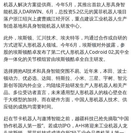
机器人解决方案提供商。今年5月，其推出首款人形具身智
能机器人DARWIN。6月，总投资5.2亿元的翼菲机器人项目
落户浙江绍兴上虞曹娥江经开区，重点建设工业机器人生产
制造基地和具身智能机器人研发中心。
此外，埃斯顿、汇川技术、埃夫特等，均通过合作或自研的
方式进军人形机器人领域。今年6月，埃斯顿对外披露，参
股的埃斯顿酷卓发布了第二代人形机器人Codroid 02,其中全
身一体化的关节模组皆由埃斯顿酷卓全自主研发。
选择拥抱AI技术和具身智能突围不易。近年来，本田、波士
顿动力、优必选、达闼、特斯拉、小米、三星、宇树、智元
新创等国内外企业，均陆续开始研发生产人形机器人相关产
品。多位受访者直言，未来通用型人形机器人的核心壁垒在
于大模型的加持。而在硬件方面，中国人形机器人技术、供
应链的成熟均需要时间。
赶在节卡机器人与遨博智能之前，越疆科技已抢先摘取“中国
协作机器人第一股”。若成功IPO，A+H将迎来工业机器人龙
头埃斯顿，翼菲科技或成港交所“轻工业全品类机器人第一