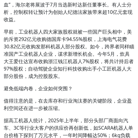
血”，海尔老将展波于7月当选新时达新任董事长。有人士分
析，控制权转让预计为创始人纪德法家族带来超10亿元套现
收益。
早前，工业机器人四大家族股权就被一些国产巨头相中，美
的斥资292亿元收购德国库卡94.55%股权，上海电气花费
30.82亿元收购发那科机器人部分股权。如今，跨界者同样瞄
准国产工业机器人企业，谋求新增长机会。今年5月，炊具
大王爱仕达宣布收购浙江钱江机器人7%股权，将共计持后者
97%股权；自动驾驶企业知行科技收购出手小工匠机器人大
部分股份，成为控股股东。
避免低端内卷，企业如何突围？
值得注意的是，在去库存和行业淘汰赛的关键阶段，企业盈
利空间还在进一步被压缩。
据高工机器人统计，2025年上半年，部分头部厂商面向汽
车、3C等行业大客户的供应价再创新低，如SCARA机器人单
台价格下探到了万元水平，一年时间降幅达50%；6kg负载