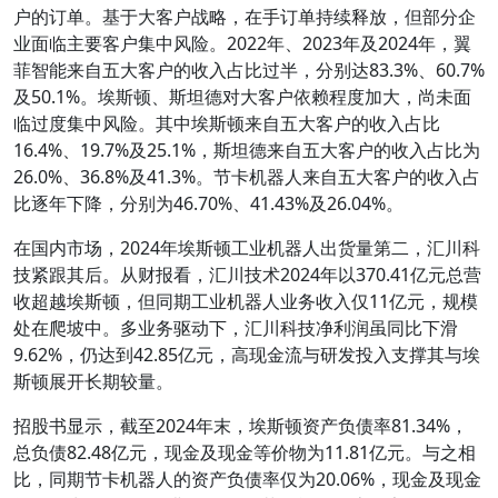
户的订单。基于大客户战略，在手订单持续释放，但部分企
业面临主要客户集中风险。2022年、2023年及2024年，翼
菲智能来自五大客户的收入占比过半，分别达83.3%、60.7%
及50.1%。埃斯顿、斯坦德对大客户依赖程度加大，尚未面
临过度集中风险。其中埃斯顿来自五大客户的收入占比
16.4%、19.7%及25.1%，斯坦德来自五大客户的收入占比为
26.0%、36.8%及41.3%。节卡机器人来自五大客户的收入占
比逐年下降，分别为46.70%、41.43%及26.04%。
在国内市场，2024年埃斯顿工业机器人出货量第二，汇川科
技紧跟其后。从财报看，汇川技术2024年以370.41亿元总营
收超越埃斯顿，但同期工业机器人业务收入仅11亿元，规模
处在爬坡中。多业务驱动下，汇川科技净利润虽同比下滑
9.62%，仍达到42.85亿元，高现金流与研发投入支撑其与埃
斯顿展开长期较量。
招股书显示，截至2024年末，埃斯顿资产负债率81.34%，
总负债82.48亿元，现金及现金等价物为11.81亿元。与之相
比，同期节卡机器人的资产负债率仅为20.06%，现金及现金