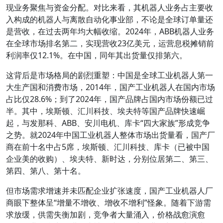
现业务聚焦与资金分配。对比来看，其机器人业务占主要收
入构成的机器人与离散自动化事业部，不论是全球订单量还
是营收，在过去两年均大幅收缩。2024年，ABB机器人业务
在全球市场排名第二，实现营收23亿美元，运营息税摊销前
利润率仅12.1%。在中国，同年其出货量仅排第六。
这背后是市场格局的剧烈重塑：中国是全球工业机器人第一
大生产国和消费市场，2014年，国产工业机器人在国内市场
占比仅28.6%；到了2024年，国产品牌占国内市场份额已过
半。其中，埃斯顿、汇川科技、埃夫特等国产品牌快速崛
起，与发那科、ABB、安川电机、库卡“四大家族”形成竞争
之势。就2024年中国工业机器人整体市场出货量看，国产厂
商在前十名中占5席，埃斯顿、汇川科技、库卡（已被中国
企业美的收购）、埃夫特、新时达，分别位居第二、第三、
第四、第八、第十名。
但市场需求增速并未匹配企业扩张速度，国产工业机器人厂
商眼下整体呈“增量不增收、增收不增利”怪象。随着下游需
求放缓，供需失衡加剧，竞争者大量涌入，价格战愈演愈