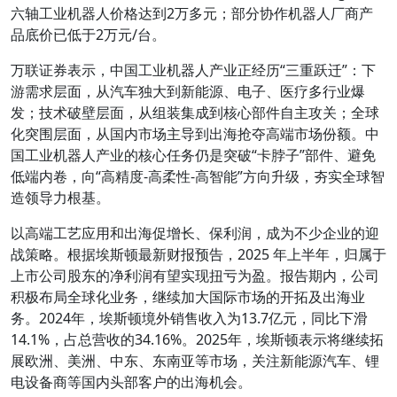
六轴工业机器人价格达到2万多元；部分协作机器人厂商产
品底价已低于2万元/台。
万联证券表示，中国工业机器人产业正经历“三重跃迁”：下
游需求层面，从汽车独大到新能源、电子、医疗多行业爆
发；技术破壁层面，从组装集成到核心部件自主攻关；全球
化突围层面，从国内市场主导到出海抢夺高端市场份额。中
国工业机器人产业的核心任务仍是突破“卡脖子”部件、避免
低端内卷，向“高精度-高柔性-高智能”方向升级，夯实全球智
造领导力根基。
以高端工艺应用和出海促增长、保利润，成为不少企业的迎
战策略。根据埃斯顿最新财报预告，2025 年上半年，归属于
上市公司股东的净利润有望实现扭亏为盈。报告期内，公司
积极布局全球化业务，继续加大国际市场的开拓及出海业
务。2024年，埃斯顿境外销售收入为13.7亿元，同比下滑
14.1%，占总营收的34.16%。2025年，埃斯顿表示将继续拓
展欧洲、美洲、中东、东南亚等市场，关注新能源汽车、锂
电设备商等国内头部客户的出海机会。