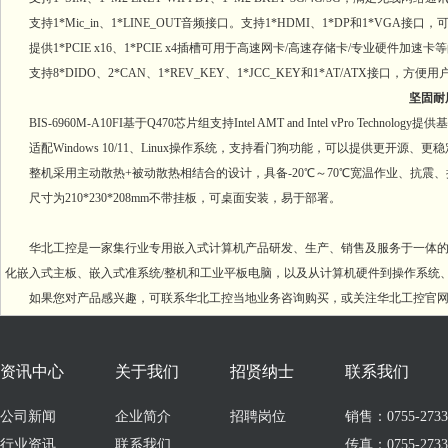
支持1*Mic_in、1*LINE_OUT音频接口。支持1*HDMI、1*DP和1*VGA
提供1*PCIE x16、1*PCIE x4插槽可用于高速网卡/高速存储卡/专业硬件加速
支持8*DIDO、2*CAN、1*REV_KEY、1*JCC_KEY和1*AT/ATX接口
坚固耐
BIS-6960M-A10FI基于Q470芯片组支持Intel AMT and Intel vPro
适配Windows 10/11、Linux操作系统，支持看门狗功能，可以提供更开源、
整机采用主动散热+被动散热相结合的设计，具备-20℃～70℃宽温作业、抗震
尺寸为210*230*208mm不带挂板，可桌面安装，易于部署。
华北工控是一家集行业专用嵌入式计算机产品研发、生产、销售及服务于一体的国家
化嵌入式主板、嵌入式准系统/整机和工业平板电脑，以及从计算机硬件到操作系统
如果您对产品感兴趣，可联系华北工控当地业务咨询购买，或关注华北工控官网
资讯中心
关于我们
招贤纳士
联系我们
公司新闻
企业简介
招聘岗位
销售：0755-273309
行业资讯
联系我们
传真：0755-2733