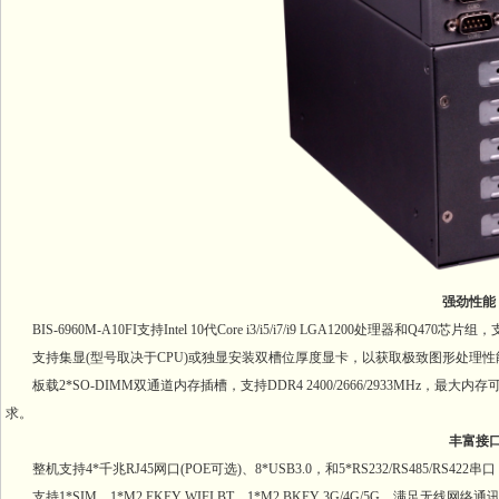
强劲性能
BIS-6960M-A10FI支持Intel 10代Core i3/i5/i7/i9 LGA1200
支持集显(型号取决于CPU)或独显安装双槽位厚度显卡，以获取极致图形处理性
板载2*SO-DIMM双通道内存插槽，支持DDR4 2400/2666/2933MHz，最大
求。
丰富接口
整机支持4*千兆RJ45网口(POE可选)、8*USB3.0，和5*RS232/RS485
支持1*SIM、1*M2 EKEY WIFI BT、1*M2 BKEY 3G/4G/5G，满足无线网