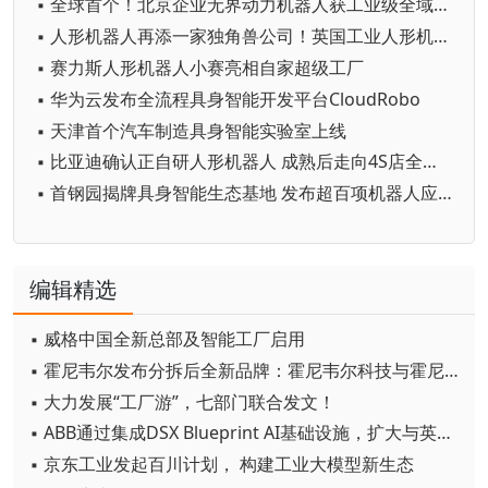
▪ 全球首个！北京企业无界动力机器人获工业级全域CE认证
▪ 人形机器人再添一家独角兽公司！英国工业人形机器人初创公司Humanoid融资1.33亿欧元
▪ 赛力斯人形机器人小赛亮相自家超级工厂
▪ 华为云发布全流程具身智能开发平台CloudRobo
▪ 天津首个汽车制造具身智能实验室上线
▪ 比亚迪确认正自研人形机器人 成熟后走向4S店全网开售
▪ 首钢园揭牌具身智能生态基地 发布超百项机器人应用需求
编辑精选
▪ 威格中国全新总部及智能工厂启用
▪ 霍尼韦尔发布分拆后全新品牌：霍尼韦尔科技与霍尼韦尔航空航天
▪ 大力发展“工厂游”，七部门联合发文！
▪ ABB通过集成DSX Blueprint AI基础设施，扩大与英伟达的合作
▪ 京东工业发起百川计划， 构建工业大模型新生态