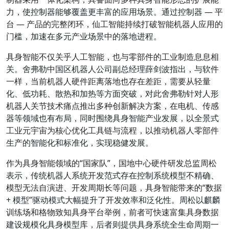
力，使控制器能够覆盖更丰富的应用场景。通过控制器 — 平
台 — 产品的完整闭环，仙工智能持续打破智能机器人应用的
门槛，加速在多元产业场景中的落地进程。
具身智能不仅关乎人工智能，也与零部件的工业制造息息相
关。舍弗勒中国区机器人公司副总经理薛剑波指出，与软件
一样，当前机器人硬件距离落地也存在差距，需要从轻量
化、低功耗、散热和加热等方面突破，对此舍弗勒针对人形
机器人关节技术痛点推出多种创新解决方案，在电机、传感
器等领域也有布局，同时围绕具身智能产业发展，以全景式
工业元宇宙为核心优化工具链与流程，以推动机器人零部件
生产的智能化和标准化，实现稳健发展。
作为具身智能领域的“国家队”，国地中心硬件研发总监周松
表示，传统机器人系统开发范式存在控制系统模型不精确、
模型无法自演进、开发周期长等问题，具身智能带来的“数据
+ 模型”驱动模式大幅提升了开发效率和泛化性。周松以麒麟
训练场和格物致知具身平台举例，前者可快速富集具身数据
建设规模化具身模型库，后者则提供具身系统全生命周期一