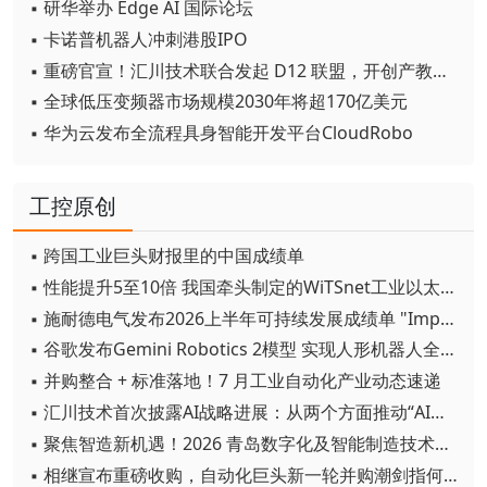
▪ 研华举办 Edge AI 国际论坛
▪ 卡诺普机器人冲刺港股IPO
▪ 重磅官宣！汇川技术联合发起 D12 联盟，开创产教融合新范式
▪ 全球低压变频器市场规模2030年将超170亿美元
▪ 华为云发布全流程具身智能开发平台CloudRobo
工控原创
▪ 跨国工业巨头财报里的中国成绩单
▪ 性能提升5至10倍 我国牵头制定的WiTSnet工业以太网国际标准正式发布
▪ 施耐德电气发布2026上半年可持续发展成绩单 "Impact 2030"路线图开局稳健
▪ 谷歌发布Gemini Robotics 2模型 实现人形机器人全身智能控制突破
▪ 并购整合 + 标准落地！7 月工业自动化产业动态速递
▪ 汇川技术首次披露AI战略进展：从两个方面推动“AI业务化”落地
▪ 聚焦智造新机遇！2026 青岛数字化及智能制造技术论坛圆满落幕
▪ 相继宣布重磅收购，自动化巨头新一轮并购潮剑指何方？