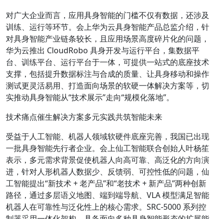
对广大企业而言，应用具身智能的门槛不仅有数据，还涉及
训练、运行等环节。会上华为云具身智能产品总监介绍，针
对具身智能产业链条较长，且应用场景高度碎片化的问题，
华为云推出 CloudRobo 具身开发与运行平台，集数据平
台、训练平台、运行平台于一体，可提供一站式的底座技术
支撑，包括提升数据标注与合成的质量、让具身移动和操作
测试更灵活易用、打造面向场景的软硬一体解决方案等，切
实推动具身智能从“技术展示”走向“规模化落地”。
技术痛点催生解决方案多元实践共筑智能未来
受益于人工智能、机器人领域软硬件底座完善，我国已出现
一批具身智能先行者企业。会上仙工智能联合创始人叶杨笙
表示，多元需求背景促使机器人向高可靠、高泛化的方向演
进，针对人形机器人数据少、反馈弱、可控性低的问题，仙
工智能提出“新技术 + 老产品”和“老技术 + 新产品”两种创新
路径，通过多层语义地图、端到端导航、VLA 模型满足智能
机器人在可靠性与泛化性上的核心需求。SRC-5000 系列控
制器采用一体化架构，具备面向多种具身智能形态的扩展能