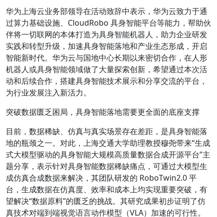
华为上海云业务部领导在活动致辞中表示，华为云致力于通
过算力基础设施、CloudRobo 具身智能平台等能力，帮助伙
伴将一切联网的本体打造为具身智能机器人，助力企业研发
实践和转型升级，加速具身智能落地和产业生态形成，开启
智能新时代。华为云与国地中心长期以来密切合作，在人形
机器人或具身智能领域做了大量探索创新，希望通过本次活
动和后续合作，搭建具身智能技术展示和分享交流的平台，
为行业发展注入新活力。
突破数据匮乏困局，具身智能落地需要更全面的底座支撑
目前，数据稀缺、仿真与真实场景存在差距，是具身智能落
地的瓶颈之一。对此，上海交通大学助理教授穆尧带来“生成
式大模型驱动的具身智能大规模高质量数据合成开源平台”主
题分享，表示针对具身智能数据稀缺痛点，可通过大模型生
成仿真合成数据来解决，其团队研发的 RoboTwin2.0 平
台，生成数据在仿真度、效率和成本上均实现重要突破，有
望解决“数据原料”的匮乏的挑战。其研究成果初步证明了仿
真技术对端到端视觉语言动作模型（VLA）加速的可行性。